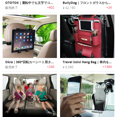
OTOTOK｜運転中でも文字でコミュニケーション可能なカーウィンドウ用LEDデイスプレイ「オトトック」
BullyDog｜フロントガラスからのビューが楽しめるVRカメラ搭載RCカー「ブリードッグ」
+602
+24
販売終了
¥ 42,190
Okra｜360°回転カーシート用タブレットマウントホルダー「オクラ」
Travel Solid Hang Bag｜車内をすっきりオーガナイズできるPUレザー製カーシートオーガナイズバッグ
+240
+1384
販売終了
¥ 8,390