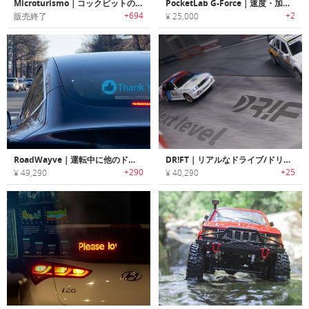
Microturismo｜コックピットの視点でドライブ可能なミニレースカー「マイクロツーリズモ」
PocketLab G-Force｜速度・加速度・G力を測定可能なセンサーカートイ「Gフォース」
+694
+2
販売終了
¥ 25,000
RoadWayve｜運転中に他のドライバーとコミュニケーション可能なメッセージディスプレイ「ロードウェイブ」
DR!FT｜リアルなドライブ/ドリフトが楽しめる1:43スケールレーシングカー「ドリフト」
+290
+25
¥ 49,290
¥ 40,290