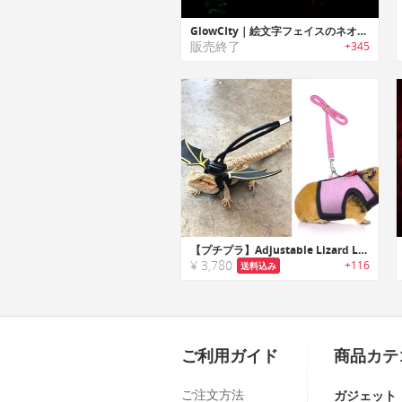
GlowCIty｜絵文字フェイスのネオンワイヤーコスチュームキット
販売終了
+345
【プチプラ】Adjustable Lizard Leash｜トカゲやペット用にデザインされたリーシュコード
¥ 3,780
+116
送料込み
ご利用ガイド
商品カテ
ご注文方法
ガジェット