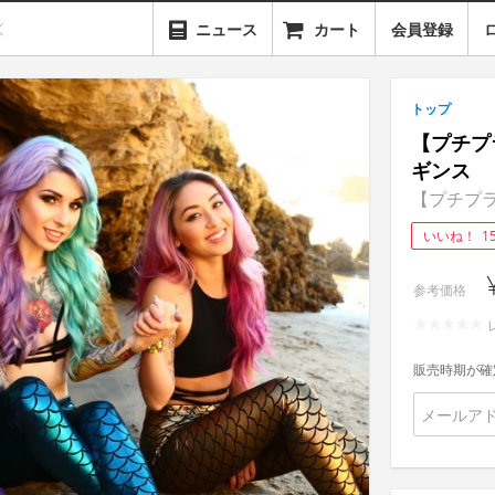
ニュース
カート
会員登録
トップ
【プチプ
ギンス
【プチプラ】M
いいね！
1
参考価格
販売時期が確