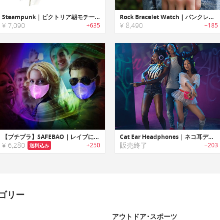
Steampunk｜ビクトリア朝モチーフハンドメイドスチームパンクゴーグル
Rock Bracelet Watch｜パンクレトロなレザービンテージウォッチ
¥ 7,090
¥ 8,490
+635
+185
【プチプラ】SAFEBAO｜レイブにぴったりの暗闇で光るLEDマスク
Cat Ear Headphones｜ネコ耳デザインワイヤレスヘッドフォン
¥ 6,280
販売終了
+250
+203
送料込み
ゴリー
アウトドア･スポーツ