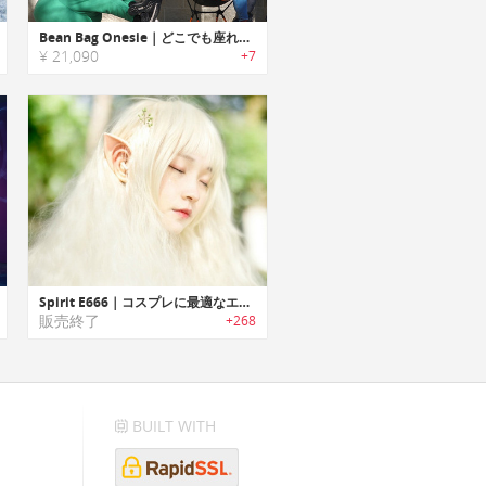
Bean Bag Onesie｜どこでも座れるクッション合体ジャンプスーツ
¥ 21,090
+7
Spirit E666｜コスプレに最適なエルフ耳デザインのイヤホン
販売終了
+268
BUILT WITH