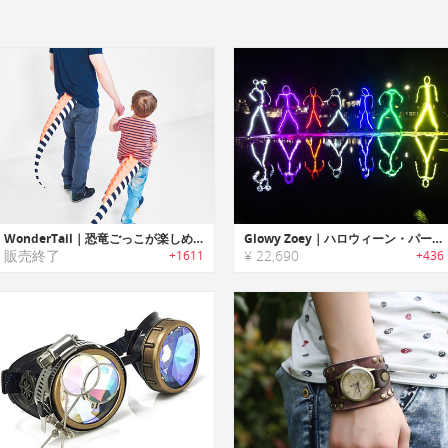
WonderTail｜恐竜ごっこが楽しめるしっぽ「ワンダーテール」
Glowy Zoey｜ハロウィーン・パーティに最適な棒人間LEDスーツコスチューム
販売終了
¥ 22,690
+1611
+436