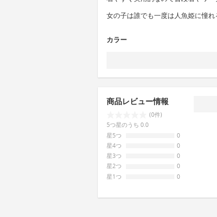
女の子は誰でも一度は人魚姫に憧れ
カラー
商品レビュー情報
(0件)
5つ星のうち 0.0
星5つ
0
星4つ
0
星3つ
0
星2つ
0
星1つ
0