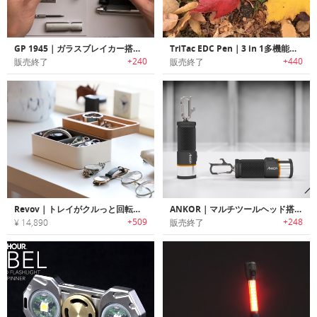
GP 1945｜ガラスブレイカー搭載EDCペン「GP 1945」
TriTac EDC Pen｜3 in 1多機能ペン「トライタック」
+240
+440
販売終了
販売終了
Revov｜トレイがクルっと回転するアクセサリーオーガナイザー「レヴォヴ」
ANKOR｜マルチツールヘッド搭載多機能フラッシュライト「アンカー」
+509
+248
¥ 14,890
販売終了