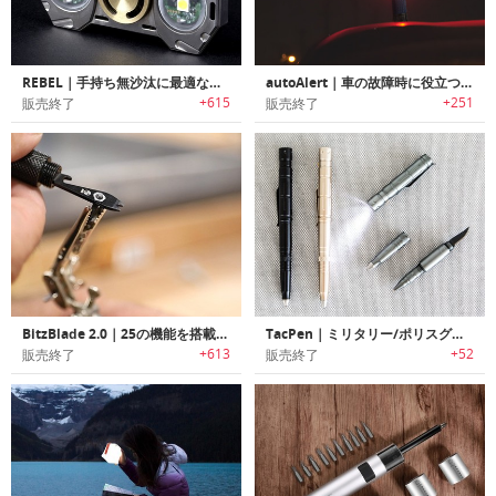
REBEL｜手持ち無沙汰に最適なハンドスピナー搭載フラッシュライト「レベル」
autoAlert｜車の故障時に役立つエマージェンシーライト搭載LEDフラッシュライト「オートアラート」
+615
+251
販売終了
販売終了
BitzBlade 2.0｜25の機能を搭載したEDCマルチツール「ビッツブレード2.0」
TacPen｜ミリタリー/ポリスグレードの自己防衛・サバイバルに使える4 in 1機能のタクティカルペン
+613
+52
販売終了
販売終了