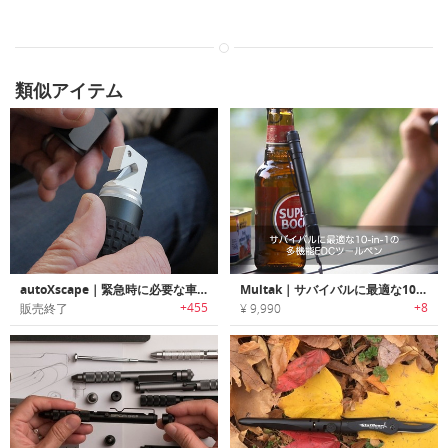
類似アイテム
autoXscape｜緊急時に必要な車内脱出ツール搭載フラッシュライト「オートエスケープ」
Multak｜サバイバルに最適な10-in-1の多機能EDCツールペン「マルタク」
+455
+8
販売終了
¥ 9,990