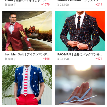
X Suit｜液体/シミをはじき、シワにならずに匂いもつかないフルストレッチスーツ「エックススーツ」
Winter PAC-MAN｜クリスマスに最適なパックマンメンズスーツ
+1679
+211
販売終了
¥ 28,190
Iron Man Suit｜アイアンマンデザインスーツ
PAC-MAN｜全身にパックマンをあしらったスーツ
+196
+474
販売終了
¥ 28,190