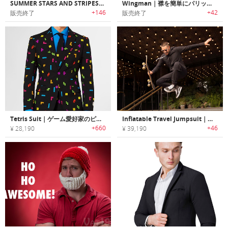
SUMMER STARS AND STRIPES｜星条旗デザインサマースーツ
Wingman｜襟を簡単にパリッと見せるカラーステイ「ウィングマン」
+146
+42
販売終了
販売終了
Tetris Suit｜ゲーム愛好家のピッタリなレトロゲームモチーフプリントスーツ
Inflatable Travel Jumpsuit｜旅行で活躍する空気注入式多機能ジャンプスーツ
+660
+46
¥ 28,190
¥ 39,190