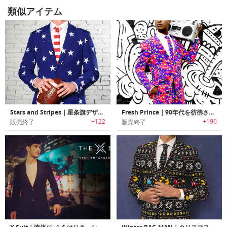
類似アイテム
Stars and Stripes｜星条旗デザインスーツ
Fresh Prince｜90年代を彷彿させるカラフルスーツ「フレッシュプリンス」
+122
+190
販売終了
販売終了