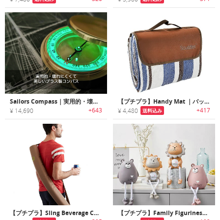
Sailors Compass｜実用的・壊れにくくて美しいブラス製コンパス「セーラーズコンパス」
【プチプラ】Handy Mat ｜バッグ状に折りたたんで持ち運べるビッグサイズ防水ピクニックブランケット
+643
+417
¥ 14,690
¥ 4,480
送料込み
【プチプラ】Sling Beverage Cooler｜ヘンプ製ドリンククーラースリングバッグ
【プチプラ】Family Figurines｜足がシュールなレジン製アニマルハンギングドール