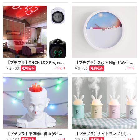
【プチプラ】XNCH LCD Projection｜現在時刻を天井にプロジェクション/音声でお知らせするデジタルアラームクロック
【プチプラ】Day + Night Wall Clock｜昼夜で盤面カラーが変わるウォールクロック
+1603
+200
¥ 2,780
¥ 9,780
送料込み
送料込み
【プチプラ】不気味に鼻血が出るキャンドルホルダー
【プチプラ】ナイトランプとしても使えるキュートなラビットモチーフのUSB加湿器
+320
+371
¥ 7,480
¥ 3,980
送料込み
送料込み