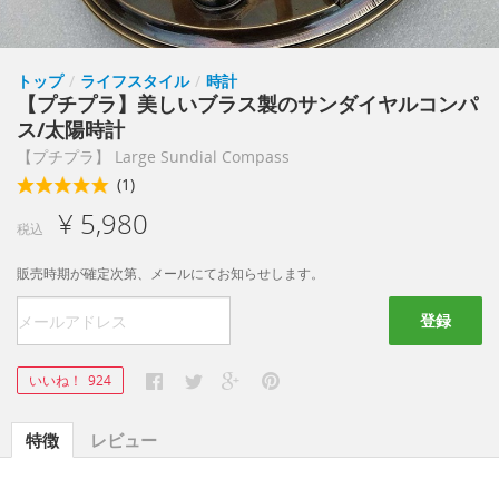
トップ
/
ライフスタイル
/
時計
【プチプラ】美しいブラス製のサンダイヤルコンパ
ス/太陽時計
【プチプラ】 Large Sundial Compass
(1)
¥ 5,980
税込
販売時期が確定次第、メールにてお知らせします。
登録
いいね！
924
特徴
レビュー