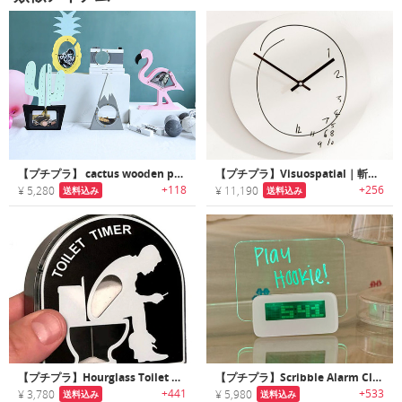
【プチプラ】 cactus wooden piggy bank｜ポップなカラー/デザインがキュートなウッド製貯金箱
【プチプラ】Visuospatial｜斬新デザインのウォールクロック
+118
+256
¥ 5,280
¥ 11,190
送料込み
送料込み
【プチプラ】Hourglass Toilet Timer｜トイレタイムに最適なジョーク砂時計
【プチプラ】Scribble Alarm Clock｜メッセージ表示できるLED付きアラームクロック
+441
+533
¥ 3,780
¥ 5,980
送料込み
送料込み