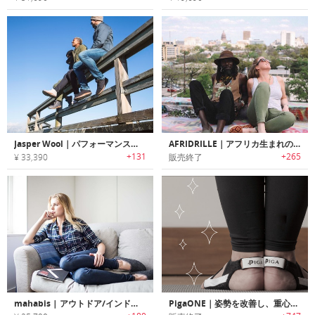
Jasper Wool｜パフォーマンス性に優れた地球にやさしいエコシューズ「ジャスパーウール」
AFRIDRILLE｜アフリカ生まれのハンドメイドエスパドリーユシューズ「アフリドリール」
+131
+265
¥ 33,390
販売終了
mahabis | アウトドア/インドア用に瞬時にソールを交換可能な快適フットウェア「マハビス」
PigaONE｜姿勢を改善し、重心を最適な位置に修正するバランスフットウェア「ピガワン」