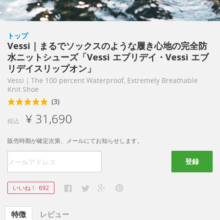
トップ
Vessi｜まるでソックスのような履き心地の完全防
水ニットシューズ「Vessi エブリデイ・Vessi エブ
リデイスリップオン」
Vessi｜The 100 percent Waterproof, Extremely Breathable
Knit Shoe
(3)
¥ 31,690
税込
販売時期が確定次第、メールにてお知らせします。
登録
いいね！
692
特徴
レビュー