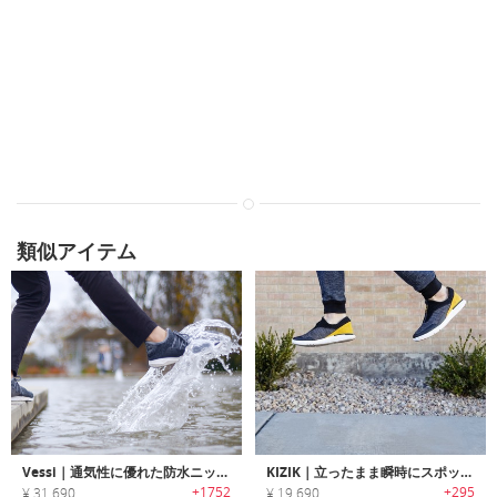
類似アイテム
Vessi｜通気性に優れた防水ニットシューズ「ヴェシー」
KIZIK｜立ったまま瞬時にスポッと履けるハンズフリーシューズ 「キジック」
+1752
+295
¥ 31,690
¥ 19,690