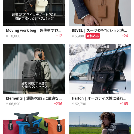
Moving work bag｜超薄型で17インチノートPCを収納可能なビジネスバッグ
BEVEL｜スーツ姿を”ビシッと決める”!!ビジネスシーンで大活躍するヴィーガンレザーバッグ「ベヴェル」
+12
+24
¥ 18,000
¥ 5,980
送料込み
Elements｜通勤や旅行に最適な多機能バックパック「エレメンツ」
Halton｜オーガナイズ性に優れ通勤に最適な多機能バックパック「ハルトン」
+236
+165
¥ 66,890
¥ 62,790