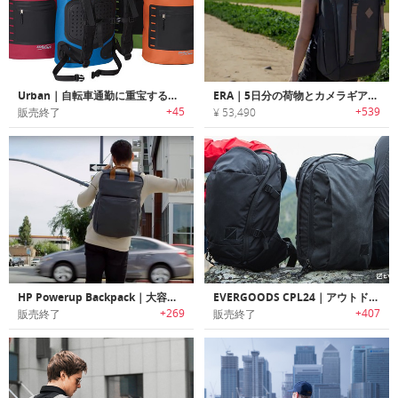
Urban｜自転車通勤に重宝する防水ロールダウン式バックパック
ERA｜5日分の荷物とカメラギアを収納可能な大容量トラベルバックパック「エラ」
+45
+539
販売終了
¥ 53,490
HP Powerup Backpack｜大容量バッテリー搭載バックパック「パワーアップバックパック」
EVERGOODS CPL24｜アウトドア/都市でシームレスな利用を可能にする汎用性に優れたバックパック
+269
+407
販売終了
販売終了