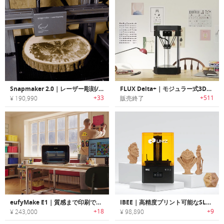
Snapmaker 2.0｜レーザー彫刻/カット/CNCクレービング可能な3-in-1 3D プリンター「スナップメーカー2.0」
FLUX Delta+｜モジュラー式3Dプリンター
+33
+511
¥ 190,990
販売終了
eufyMake E1｜質感まで印刷できる！高精細3Dプリンター
IBEE｜高精度プリント可能なSLAテクノロジー搭載LCD-SLA 3Dプリンター「アイビー」
+18
+9
¥ 243,000
¥ 98,890