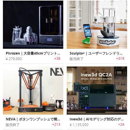
Phrozen｜大容量40cmプリントボリュームのLCD 3Dプリンター「フローゼン」
Sculpto+｜ユーザーフレンドリーデスクトップ３Dプリンター「スカルプトプラス」
+38
+319
¥ 279,090
販売終了
NEVA｜ボタンワンプッシュで簡単に操作可能な3Dプリンター「ネヴァ」
inew3d｜AIモデリング対応のデスクトップ型フルカラー3Dプリンター
+213
+24
販売終了
¥ 1,135,000