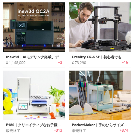
inew3d｜AIモデリング搭載、デスクトップで使えるフルカラー3Dプリンター
Creality CR-6 SE｜初心者でも使いやすいDIY 3Dプリンターキット「CR-6 SE」
+3
+16
¥ 1,148,000
¥ 73,290
E180｜クリエイティブなお子様に最適なユーザーフレンドリーミニプリンター「E180」
PocketMaker｜手のひらサイズのポータブル3Dプリンター「ポケットメーカー」
+313
+874
販売終了
販売終了