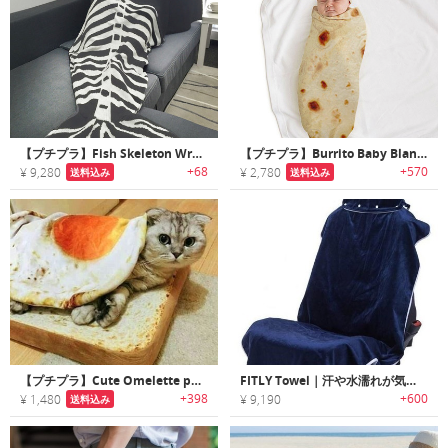
【プチプラ】Fish Skeleton Wrap｜ハロウィンに最適なマーメイド骨格標本ブランケット
【プチプラ】Burrito Baby Blanket｜食べたくなるほどキュートなハット付きベビーブリトーブランケット
+68
+570
¥ 9,280
¥ 2,780
送料込み
送料込み
【プチプラ】Cute Omelette pet Blanket｜超リアルな目玉焼きプリントペット用ブランケット
FITLY Towel｜汗や水濡れが気になる時に最適な防水シートプロテクター
+398
+600
¥ 1,480
¥ 9,190
送料込み