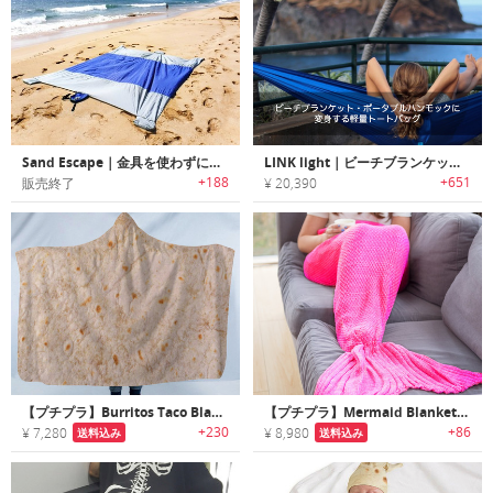
Sand Escape｜金具を使わずに固定が可能なビーチブランケット「サンドエスケープ」
LINK light｜ビーチブランケット・ポータブルハンモックに変身する軽量トートバッグ「リンクライト」
+188
+651
販売終了
¥ 20,390
【プチプラ】Burritos Taco Blanket｜リアルなブリトータコスプリントブランケット
【プチプラ】Mermaid Blanket｜足元を暖かく包み込むマーメイドブランケット
+230
+86
¥ 7,280
¥ 8,980
送料込み
送料込み