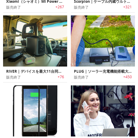
Xiaomi（シャオミ）Mi Power Bank｜10400mAhの大容量モバイルバッテリー「ミ・パワーバンク」
Scorpion｜ケーブル内蔵ウルトラスリムパワーバンク「スコーピオン」
+267
+321
販売終了
販売終了
RIVER｜デバイスを最大11台同時に充電可能なパワフルモバイルパワーステーション「リバー」
PLUG｜ソーラー充電機能搭載大容量バッテリーパック「プラグ」
+76
+450
販売終了
販売終了