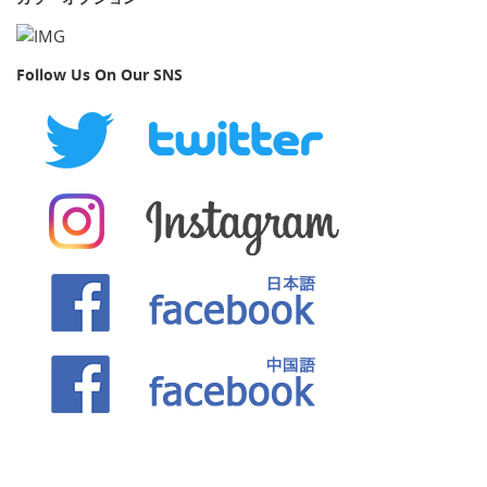
Follow Us On Our SNS