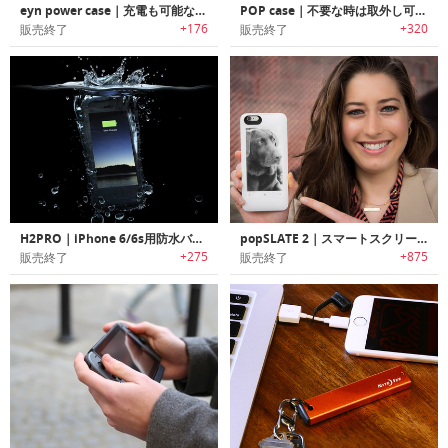
eyn power case｜充電も可能なパワフルiPhone 6/6s専用ケース「エンパワーケース」
POP case｜不要な時は取外し可能なモジュール式バッテリーパック付きiPhoneケース「ポップケース」
+176
+320
販売終了
販売終了
H2PRO｜iPhone 6/6s用防水バッテリケース
popSLATE 2｜スマートスクリーン搭載iPhoneケース「ポップスレート2」
+275
+875
販売終了
販売終了