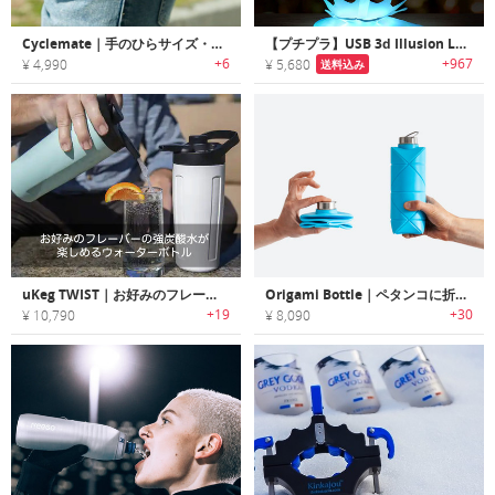
Cyclemate｜手のひらサイズ・フラットに折りたためるシリコン製ウォーターボトル「サイクルメイト」
【プチプラ】USB 3d Illusion Lamp｜ボトルをオシャレなライトに変身するUSB 3Dイリュージョンランプ
+6
+967
¥ 4,990
¥ 5,680
送料込み
uKeg TWIST｜お好みのフレーバーの強炭酸水が楽しめるウォーターボトル「uKegツイスト」
Origami Bottle｜ペタンコに折りたためる省スペースウォーターボトル「オリガミボトル」
+19
+30
¥ 10,790
¥ 8,090