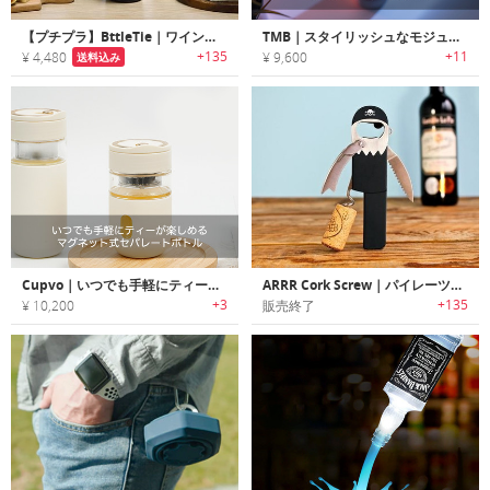
【プチプラ】BttleTie｜ワインをオシャレに演出するネクタイ付きコルク栓
TMB｜スタイリッシュなモジュラー式ガラスボトル
+135
+11
¥ 4,480
¥ 9,600
送料込み
Cupvo｜いつでも手軽にティーが楽しめるマグネット式セパレートボトル
ARRR Cork Screw｜パイレーツデザインボトルオープナー
+3
+135
¥ 10,200
販売終了