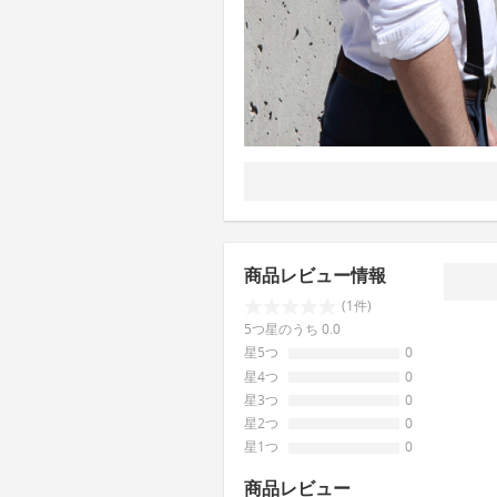
商品レビュー情報
(1件)
5つ星のうち 0.0
星5つ
0
星4つ
0
星3つ
0
星2つ
0
星1つ
0
商品レビュー