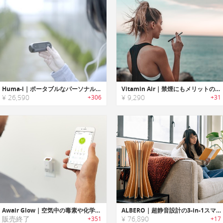
Huma-i｜ポータブルなパーソナル空気品質モニターデバイス「ヒューマアイ」
Vitamin Air｜禁煙にもメリットのある健康ビタミン吸入スティック「ビタミンエアー」
¥ 26,590
¥ 9,290
+306
+31
Awair Glow｜空気中の毒素や化学物質を追跡し分かりやすくお知らせするエアーモニターシステム「アウェアグロー」
ALBERO｜超静音設計の3-in-1スマートナノ空気清浄機「アルベロ」
販売終了
¥ 76,890
+351
+17