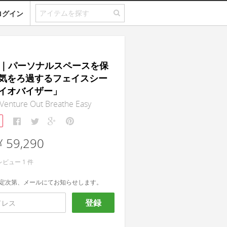
ログイン
YZR｜パーソナルスペースを保
気をろ過するフェイスシー
イオバイザー」
enture Out Breathe Easy
¥ 59,290
レビュー
1
件
定次第、メールにてお知らせします。
登録