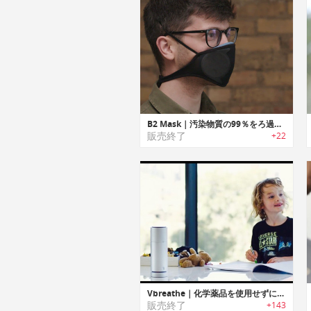
B2 Mask｜汚染物質の99％をろ過・N99レベルの保護を提供する再使用可能なフェイスマスク「B2マスク」
販売終了
+22
Vbreathe｜化学薬品を使用せずにオーガニックエッセンシャルオイルでカビや細菌を除去する空気清浄機「Vブリーズ」
販売終了
+143