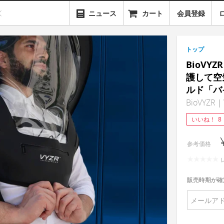
ニュース
カート
会員登録
トップ
BioV
護して空
ルド「バ
BioVYZR｜V
いいね！
8
参考価格
販売時期が確