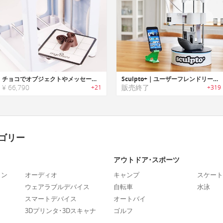
チョコでオブジェクトやメッセージが作れるチョコレート3Dプリンター「mycusini（マイクシーニ）」
Sculpto+｜ユーザーフレンドリーデスクトップ３Dプリンター「スカルプトプラス」
¥ 66,790
販売終了
+21
+319
ゴリー
アウトドア･スポーツ
ォン
オーディオ
キャンプ
スケート
ウェアラブルデバイス
自転車
水泳
スマートデバイス
オートバイ
3Dプリンタ･3Dスキャナ
ゴルフ