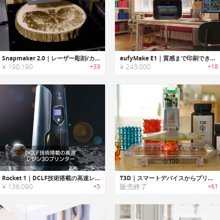
Snapmaker 2.0｜レーザー彫刻/カット/CNCクレービング可能な3-in-1 3D プリンター「スナップメーカー2.0」
eufyMake E1｜質感まで印刷できる！高精細3Dプリンター
¥ 190,190
¥ 243,000
+33
+18
Rocket 1｜DCLF技術搭載の高速レジン3Dプリンター「ロケットワン」
T3D｜スマートデバイスからプリント可能なポータブル3Dプリンター「T3D」
¥ 136,090
販売終了
+5
+61