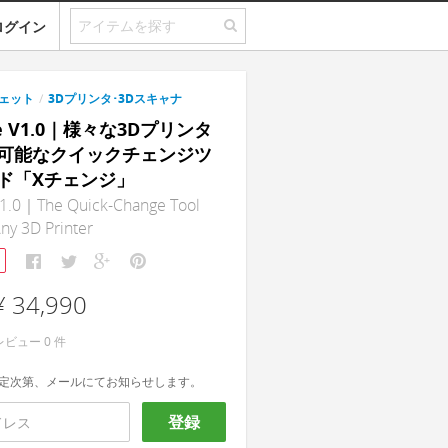
ログイン
ェット
/
3Dプリンタ･3Dスキャナ
ge V1.0｜様々な3Dプリンタ
可能なクイックチェンジツ
ド「Xチェンジ」
1.0｜The Quick-Change Tool
ny 3D Printer
¥ 34,990
レビュー
0
件
定次第、メールにてお知らせします。
登録