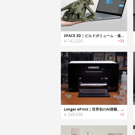
SPACE 3D｜ビルドボリューム・速度に優れたラージサイズSLA 3Dプリンター「スペース3D」
¥ 142,500
+33
Longer ePrint｜世界初のAI搭載、超高速デュアルヘッド式パーソナルUVプリンター
¥ 298,000
+2