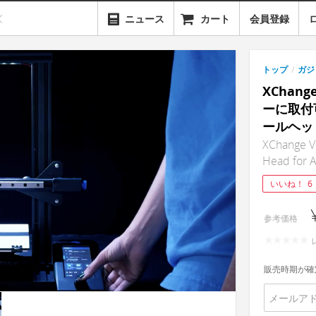
ニュース
カート
会員登録
トップ
/
ガジ
XChan
ーに取付
ールヘッ
XChange V
Head for A
いいね！
6
参考価格
販売時期が確