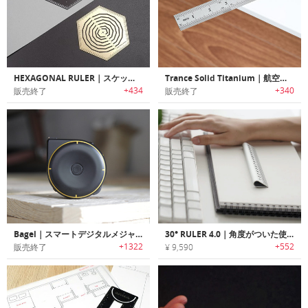
HEXAGONAL RULER｜スケッチに便利な六角形ルーラー「ヘキサゴナルルーラー」
Trance Solid Titanium｜航空宇宙グレードチタン製ルーラー「トランスソリッドチタニウム」
+434
+340
販売終了
販売終了
Bagel｜スマートデジタルメジャー「ベーグル」
30° RULER 4.0｜角度がついた使いやすいルーラー「30°ルーラー4.0」
+1322
+552
販売終了
¥ 9,590