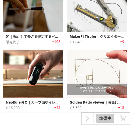
01｜転がして長さを測定するペンデザインメジャー「ゼロワン」
MakerPi Tiruler｜クリエイターやデザイナーに最適な、多機能なチタン製ルーラー
+108
+9
販売終了
¥ 12,400
NeoRulerGO｜カーブ面やイレギュラーな表面を測定できるコンパクトルーラー
Golden Ratio viewer｜黄金比を簡単に見つけられるアナログデザインツール
+42
+18
¥ 16,900
¥ 5,690
準備中