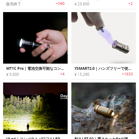
+590
+2
販売終了
¥ 23,600
MT1C Pro｜電池交換可能なコンパクトEDCフラッシュライト
YSMART2.0｜ハンズフリーで使えるマグネットクイックリリース搭載EDCフラッシュライト「Yスマート2.0」
+4
+1633
¥ 5,000
¥ 15,290
ULed｜コンパクトパワフルLEDフラッシュライト「ユーレッド」
BULLET 02｜重さたった5gの弾丸デザインフラッシュライト「ブレット02」