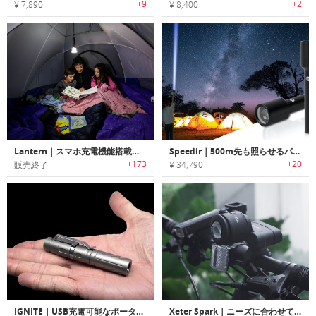
+9
+2
¥ 7,890
¥ 8,400
Lantern｜スマホ充電機能搭載タフフラッシュライト「ランタン」
Speedir｜500m先も照らせるパワフル・高輝度ホワイトレーザーフラッシュライト「スピーディアー」
+173
+20
販売終了
¥ 34,790
IGNITE｜USB充電可能なポータブル高輝度LEDフラッシュライト「イグナイト」
Xeter Spark｜ニーズに合わせて着脱可能な4 in 1多機能フラッシュライト「スパーク」