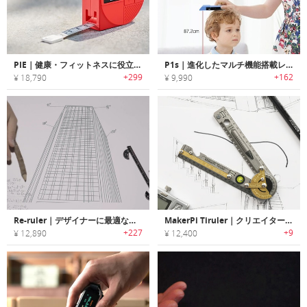
PIE｜健康・フィットネスに役立つボディサイズ計測メジャー「パイ」
P1s｜進化したマルチ機能搭載レーザー式スマートメジャー「ピーワンS」
+299
+162
¥ 18,790
¥ 9,990
Re-ruler｜デザイナーに最適な多機能マルチルーラー「リ・ルーラー」
MakerPi Tiruler｜クリエイターやデザイナーに最適な、多機能なチタン製ルーラー
+227
+9
¥ 12,890
¥ 12,400