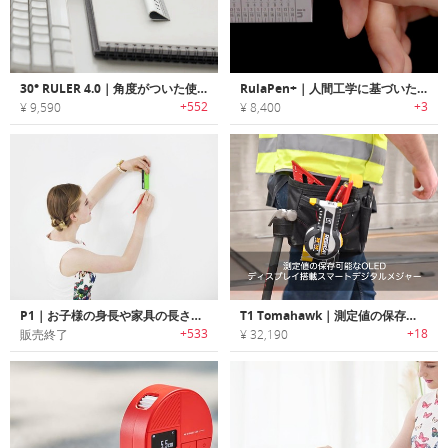
30° RULER 4.0｜角度がついた使いやすいルーラー「30°ルーラー4.0」
RulaPen+｜人間工学に基づいた角度でペンを内蔵したルーラー
+552
+3
¥ 9,590
¥ 8,400
P1｜お子様の身長や家具の長さを瞬時に計測可能なレーザー式スマートメジャー「ピーワン」
T1 Tomahawk｜測定値の保存可能なOLEDディスプレイ搭載スマートデジタルメジャー「T1トマホーク」
+533
+18
販売終了
¥ 32,190