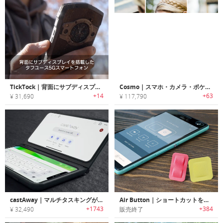
TickTock｜背面にサブディスプレイを搭載したタフユース5Gスマートフォン「ティックトック」
Cosmo｜スマホ・カメラ・ポケットコンピューターが1台になったモバイルコミュニケーター「コズモ」
+14
+63
¥ 31,690
¥ 117,790
castAway｜マルチタスキングが可能なセカンドモニター搭載スマホケース「キャストアウェイ」
Air Button｜ショートカットをカスタマイズできるNFCボタン「エアーボタン」
+1743
+384
¥ 32,490
販売終了