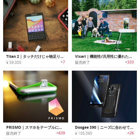
Titan 2｜タッチだけじゃ物足りないあなたへ。5G物理キーボードスマホ
Vixari｜機能性/汎用性に優れたポータブルトライポッド「ヴィクサリー」
+7
+333
¥ 39,000
販売終了
PRISMO｜スマホをテーブルに置いたまま撮影可能なカメラバンド「プリズモ」
Doogee S90｜ニーズに合わせてカスタマイズ可能なタフユーススマートホン「ドジーS90」
+639
+26
販売終了
¥ 108,090