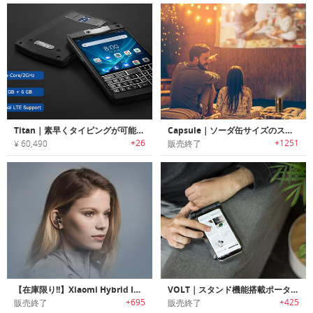
Titan｜素早くタイピングが可能なタフ構造QWERTY キー搭載スマートフォン「タイタン」
Capsule｜ソーダ缶サイズのスマートプロジェクター「カプセル」
+26
+1251
¥ 60,490
販売終了
【在庫限り!!】Xiaomi Hybrid IEM｜デュアルドライバー搭載ハイブリッドステレオイヤホン「シャオミハイブリッド」
VOLT｜スタンド機能搭載ポータブルワイヤレスバッテリー「ボルト」
+695
+425
販売終了
販売終了