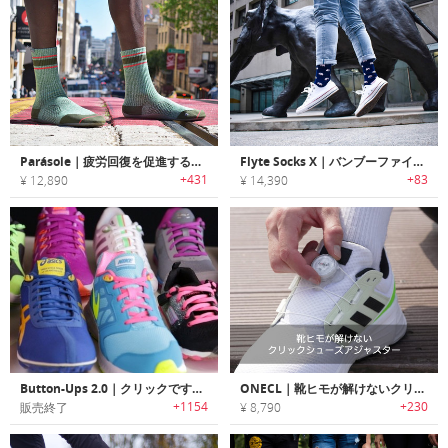
Parásole｜疲労回復を促進する3Dリカバリーソックスシューズ 「パラソール」
Flyte Socks X｜バンブーファイバー製エコフレンドリーソックス「フライトソックスX」
+431
+83
¥ 12,890
¥ 14,390
Button-Ups 2.0｜クリックですぐにスニーカーがはけるシューレースシステム「ボタンアップ2.0」
ONECL｜靴ヒモが解けないクリックシューズアジャスター
+1154
+230
販売終了
¥ 8,790