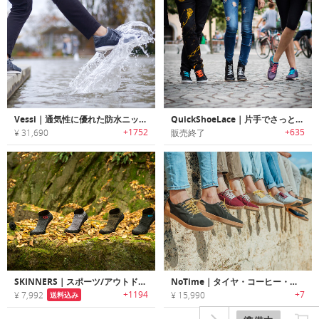
Vessi｜通気性に優れた防水ニットシューズ「ヴェシー」
QuickShoeLace｜片手でさっと結べるファッショナブル靴ひも「クイックシューレース」
+1752
+635
¥ 31,690
販売終了
SKINNERS｜スポーツ/アウトドア好きに最適なアクティブユーザー御用達のフットウェア「スキナーズ」
NoTime｜タイヤ・コーヒー・テニスボールをアップサイクルして製作したエコスニーカー「ノータイム」
+1194
+7
¥ 7,992
¥ 15,990
送料込み