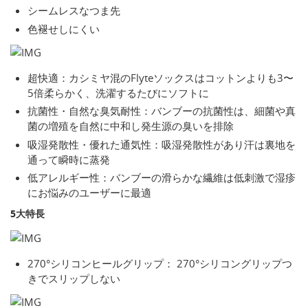
シームレスなつま先
色褪せしにくい
超快適：カシミヤ混のFlyteソックスはコットンよりも3〜
5倍柔らかく、洗濯するたびにソフトに
抗菌性・自然な臭気耐性：バンブーの抗菌性は、細菌や真
菌の増殖を自然に中和し発生源の臭いを排除
吸湿発散性・優れた通気性：吸湿発散性があり汗は裏地を
通って瞬時に蒸発
低アレルギー性：バンブーの滑らかな繊維は低刺激で湿疹
にお悩みのユーザーに最適
5大特長
270°シリコンヒールグリップ： 270°シリコングリップつ
きでスリップしない