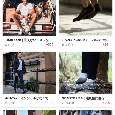
Titan Sock｜見えない・ズレない・臭わないノンスリップソックス「タイタン」
SilverAir Sock 2.0｜シルバーの特性を活かした防臭ソックス「シルバーエアソックス2.0」
+577
+261
¥ 10,290
販売終了
ArchTek｜インソールがなくても足のアーチをサポートする機能性ソックス「アーチテック」
NONSTOP 2.0｜通気性に優れたウォータープルーフアウトドアソックスシューズ「ノンストップ2.0」
+8
+315
¥ 6,290
¥ 18,490