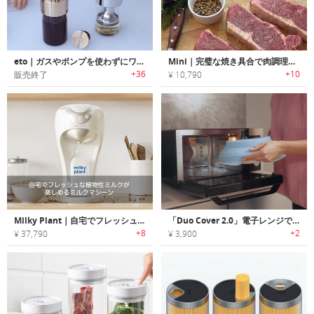
eto｜ガスやポンプを使わずにワインの風味を1週間フレッシュに保てるデキャンタ「エトー」
Mini｜完璧な焼き具合で肉調理が楽しめるワイヤレス温度計「ミニ」
+36
+10
販売終了
¥ 10,790
Milky Plant｜自宅でフレッシュな植物性ミルクが楽しめるミルクマシーン「ミルキープラント」
「Duo Cover 2.0」電子レンジで蒸し料理ができる万能スチーマー
+8
+2
¥ 37,790
¥ 3,900