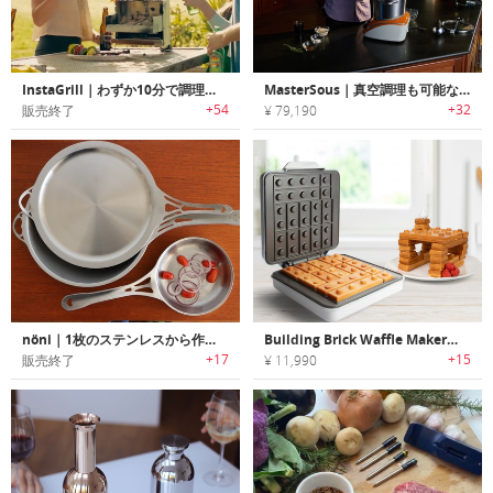
InstaGrill｜わずか10分で調理可能なコンパクトBBQグリル「インスタグリル」
MasterSous｜真空調理も可能な8-in-1スマートクッカー「マスタースー」
+54
+32
販売終了
¥ 79,190
nöni｜1枚のステンレスから作られた調理器具シリーズ「nöni」
Building Brick Waffle Maker｜ブロックトイ型のワッフルが焼けるワッフルメーカー
+17
+15
販売終了
¥ 11,990