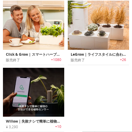
Click & Grow | スマートハーブガーデン
LeGrow｜ライフスタイルに合わせて拡張可能なモジュラーデザイン室内ガーデン「レグロー」
+1080
+26
販売終了
販売終了
Willow｜失敗ナシで簡単に植物の世話ができる植物センサー「ウィロウ」
+10
¥ 3,290