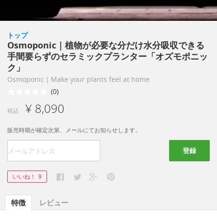
トップ
Osmoponic｜植物が必要な分だけ水分吸収できる
手間要らずのセラミックプランター「オズモポニッ
ク」
Osmoponic｜Make your plants feel at home
(0)
¥ 8,090
税込
販売時期が確定次第、メールにてお知らせします。
登録
いいね！
9
特徴
レビュー