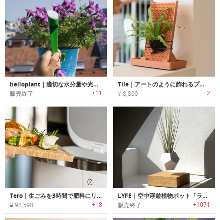
helloplant｜適切な水分量や光強度をお知らせする植物用スマートセンサー「ハロープラント」
Tile｜アートのように飾れるプランター
+11
+2
販売終了
¥ 8,800
Tero｜生ごみを3時間で肥料にリサイクルするエコフレンドリーディスポーザー「テロー」
LYFE｜空中浮遊植物ポット「ライフ」
+18
+1071
¥ 98,590
販売終了