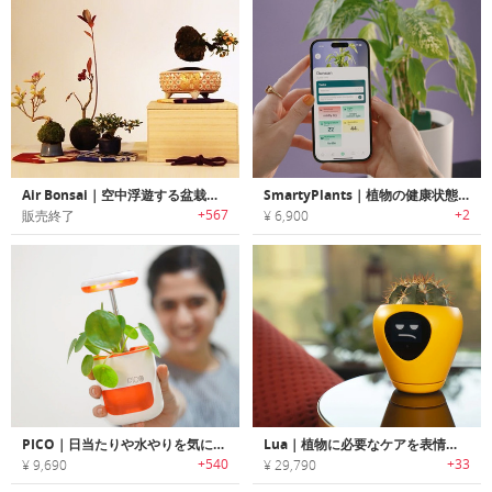
Air Bonsai｜空中浮遊する盆栽「エアーボンサイ」
SmartyPlants｜植物の健康状態をモニタリングするセンサー
+567
+2
販売終了
¥ 6,900
PICO｜日当たりや水やりを気にせずに植物やハーブを栽培できる手のひらサイズ植物栽培システム「ピコ」
Lua｜植物に必要なケアを表情でキュートにお知らせするスマートプランター「ルア」
+540
+33
¥ 9,690
¥ 29,790