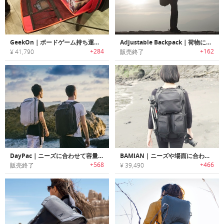
GeekOn｜ボードゲーム持ち運び用にデザインされたバックパック「ギークオン」
Adjustable Backpack｜荷物に合わせてサイズを拡張可能なマルチサイズバックパック「アジャスタブルバックパック」
+284
+162
¥ 41,790
販売終了
DayPac｜ニーズに合わせて容量を拡張可能なバックパック「デイパック」
BAMIAN｜ニーズや場面に合わせた調整が可能なMolleシステムバックパック「バミアン」
+568
+466
販売終了
¥ 39,490