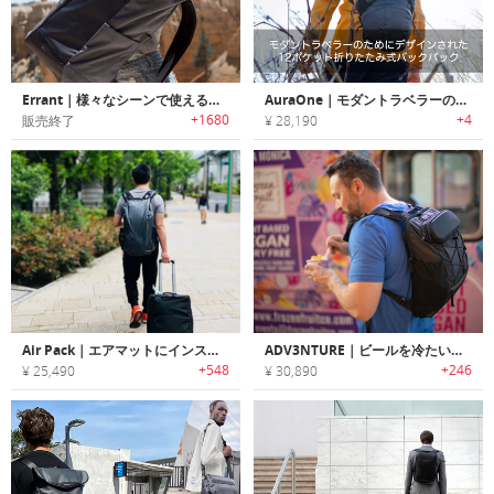
Errant｜様々なシーンで使えるミニマルデザインEDCバックパック「エラン」
AuraOne｜モダントラベラーのためにデザインされた12ポケット折りたたみ式バックパック
+1680
+4
販売終了
¥ 28,190
Air Pack｜エアマットにインスパイアされた空気注入式軽量バックパック「エアパック」
ADV3NTURE｜ビールを冷たいまま持ち運べる断熱ポケット搭載バックパック「アドベンチャー」
+548
+246
¥ 25,490
¥ 30,890