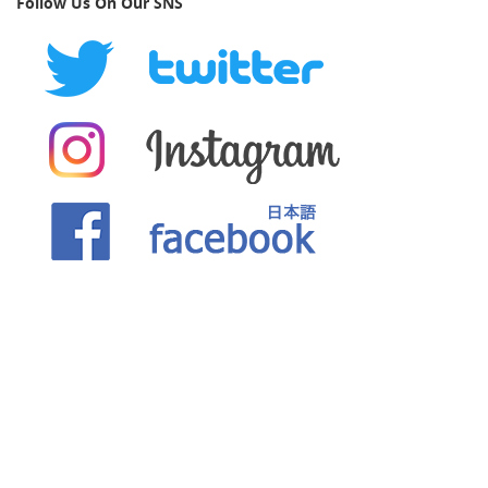
Follow Us On Our SNS