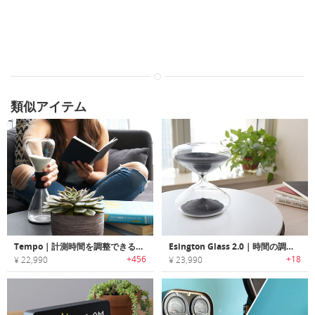
類似アイテム
Tempo｜計測時間を調整できるリセット機能つき砂時計「テンポ」
Esington Glass 2.0｜時間の調整や途中停止ができる砂時計「エジントン2.0」
+456
+18
¥ 22,990
¥ 23,990