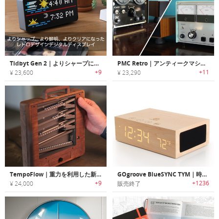
Tidbyt Gen 2｜よりシャープに、より鮮明に、よりクリアになったレトロデザインデジタルディスプレイ
PMC Retro｜アンティークマシンデザインのレトロクロック
+9
+11
¥ 23,600
¥ 23,290
TempoFlow｜重力を利用した新感覚ローリングボールクロック
GOgroove BlueSYNC TYM｜時計付き木製Bluetoothワイアレスステレオスピーカー
+9
+1236
¥ 24,000
販売終了