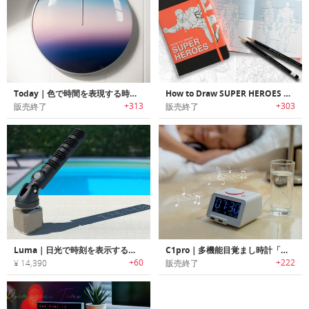
Today｜色で時間を表現する時計「トゥデイ」
How to Draw SUPER HEROES Sketchbook｜スーパーヒーローの描き方を学習可能なハウツースケッチブック「
+313
+303
販売終了
販売終了
Luma｜日光で時刻を表示するエレガントデザインデジタル日時計「ルマ」
C1pro｜多機能目覚まし時計「シーワン・プロ」
+60
+222
¥ 14,390
販売終了