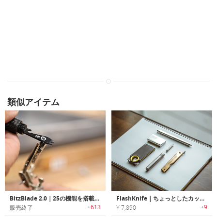
類似アイテム
BitzBlade 2.0｜25の機能を搭載したEDCマルチツール「ビッツブレード2.0」
FlashKnife｜ちょっとしたカット作業に最適な隠しナイフブレード搭載ミニフラッシュライト「フラッシュナイフ」
+613
+9
販売終了
¥ 7,890