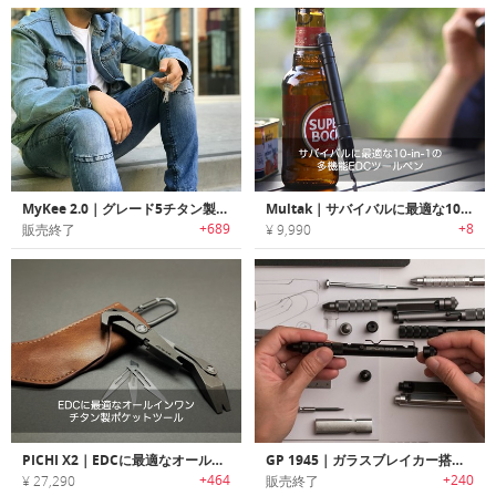
MyKee 2.0｜グレード5チタン製キー型マルチツール「マイキー2.0」
Multak｜サバイバルに最適な10-in-1の多機能EDCツールペン「マルタク」
+689
+8
販売終了
¥ 9,990
PICHI X2｜EDCに最適なオールインワンチタン製ポケットツール
GP 1945｜ガラスブレイカー搭載EDCペン「GP 1945」
+464
+240
¥ 27,290
販売終了