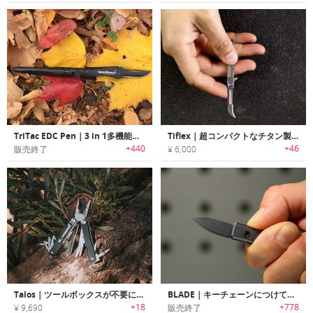
TriTac EDC Pen｜3 in 1多機能ペン「トライタック」
Tiflex｜超コンパクトなチタン製EDCナイフ
+440
+46
販売終了
¥ 6,000
Talos｜ツールボックスが不要になる14ツール搭載EDCマルチツール「タロス」
BLADE｜キーチェーンにつけて持ち運び可能なチタン製EDCナイフ「ブレード」
+18
+778
¥ 9,690
販売終了