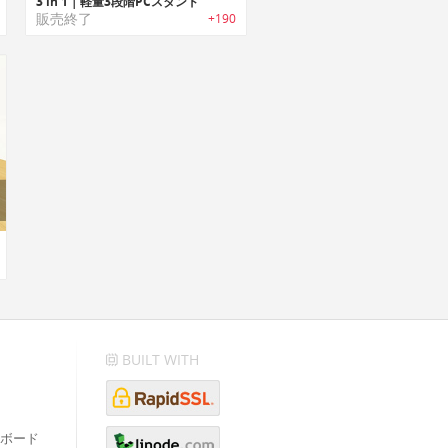
3 in 1｜軽量3段階PCスタンド
販売終了
+190
BUILT WITH
ボード