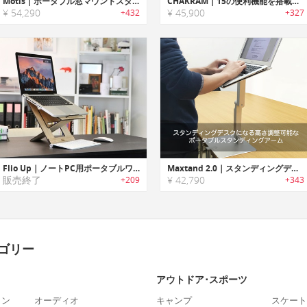
Motis｜ポータブル窓マウントスタンディングデスク＆ノートPCスタンド「モーティス」
CHAKRAM｜15の便利機能を搭載した電動昇降スタンディングデスク「チャクラム」
¥ 54,290
¥ 45,900
+432
+327
Flio Up｜ノートPC用ポータブルワークステーション「フリオアップ」
Maxtand 2.0｜スタンディングデスクになる高さ調整可能なポータブルスタンディングアーム「マックスタンド2.0」
販売終了
¥ 42,790
+209
+343
ゴリー
アウトドア･スポーツ
ォン
オーディオ
キャンプ
スケート