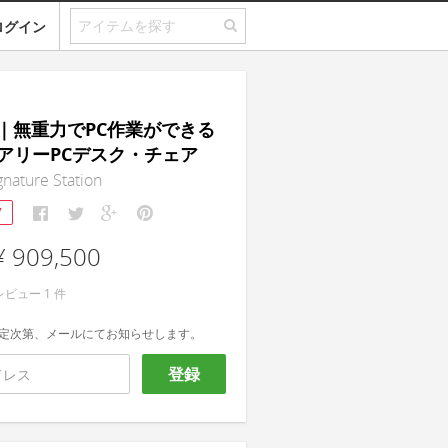
ログイン
rk｜無重力でPC作業ができる
アリーPCデスク・チェア
gnature Station
7
¥ 909,500
レビュー
1
件
定次第、メールにてお知らせします。
登録