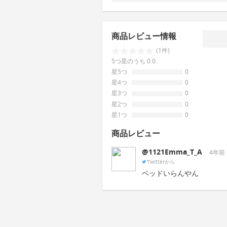
商品レビュー情報
(1件)
5つ星のうち 0.0
星5つ
0
星4つ
0
星3つ
0
星2つ
0
星1つ
0
商品レビュー
@1121Emma_T_A
4年前
Twitterから
ベッドいらんやん