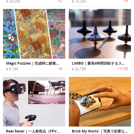
+2
+5
¥ 29,200
¥ 10,290
Magic Puzzles｜完成時に錯覚を利用したサプライズな仕掛けがあるジグソーパズル「マジックパズル」
LIMBO｜最長4時間回転するスピニングトップ「リンボ」
+6
+1125
¥ 6,190
¥ 20,790
Real Racer｜一人称視点（FPV）のドライビング経験ができるRCカー「リアルレーサー」
Brick My World ｜写真で必要なピースを検出し、自分だけのビルドを作れるアプリ