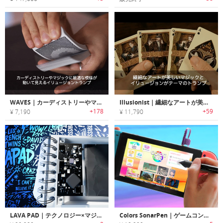
WAVES｜カーディストリーやマジックに最適な模様が動いて見えるイリュージョントランプ「ウェーブス」
Illusionist｜繊細なアートが美しいマジックとイリュージョンがテーマのトランプ
+178
+59
¥ 7,190
¥ 11,790
LAVA PAD｜テクノロジー×マジック、手品用加熱式メモ帳
Colors SonarPen｜ゲームコンソールに描き込める筆圧感知ペン「カラーズソナーペン」