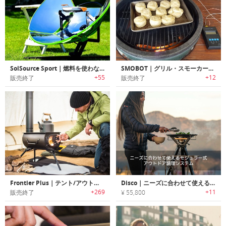
SolSource Sport｜燃料を使わないポータブルソーラーパワーグリル「ソルソーススポーツ」
SMOBOT｜グリル・スモーカーの温度を自動調整可能なロボットダンパーシステム「スモボット」
+55
+12
販売終了
販売終了
Frontier Plus｜テント/アウトドアに最適なポータブルウッドストーブ「フロンティアプラス」
Disco｜ニーズに合わせて使えるモジュラー式アウトドア調理システム「ディスコ」
+269
+11
販売終了
¥ 55,800