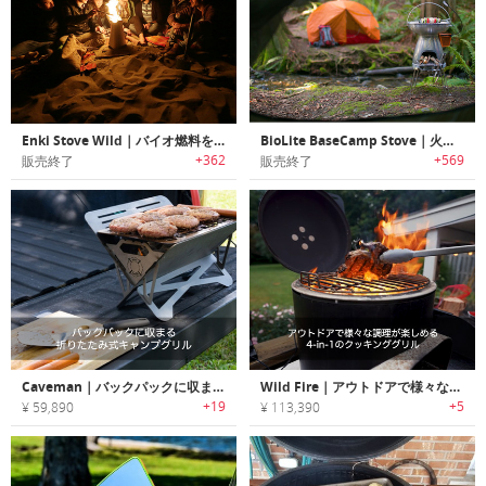
Enki Stove Wild｜バイオ燃料を使用するキャンプストーブ「エンキストーブワイルド」
BioLite BaseCamp Stove｜火で発電するコッヘル
+362
+569
販売終了
販売終了
Caveman｜バックパックに収まる折りたたみ式キャンプグリル「ケーブマン」
Wild Fire｜アウトドアで様々な調理が楽しめる4-in-1のクッキンググリル「ワイルドファイア」
+19
+5
¥ 59,890
¥ 113,390