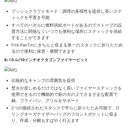
ブッシュクラフトモード：調理の多様性を提供し長いステ
ィックを平置き可能
すべてのパネルに燃料供給ポートがあるのでストーブの設
置方法に関係なくいつでも便利な場所にスティックを供給
することができます
Fire-PanTinにきちんと収まる単一のスタックに折りたため
るので便利に保管・展開できます
8パネル/10インチオクタゴンファイヤーピット
伝統的なキャンプの雰囲気を提供
焚火が楽しめるだけではなく長いファイヤースティックを
使用できるので機能的で薪の火の上でさまざまな配置で
鍋、フライパン、グリルをサポート
2つの接続されたスタックで平らに折りたたみ可能で、D
リングオーガナイザーバッグのフロントポケットに収ま
り、作成・分解もすばやく行えます