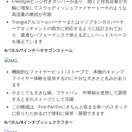
Freestyleヒンジ付きダンパーがあり、開くと排気容量が大
幅に増加してスウェディッシュファイヤートーチのような
高流量の燃焼が可能
Trangiaアルコールバーナーまたはイソブタンガスバーナ
ーアタッチメントの両方に対応するように設計されてお
り、最適なパフォーマンスで使える正しいヘッドスペース
を備えています
6パネル/7インチヘキサゴンストーム
機能的なファイヤーピット/ストーブで、本物のキャンプ
ファイヤー体験を提供するのに十分な大きさと丸みがあり
ます
小さくても大きな鍋、フライパン、中華鍋を使用して調理
するときのストーブとして活躍
この構成は、Fire-PanTinにきちんと収まる単一のスタック
に折りたためるので便利に保管・展開できます
6パネル/8インチブッシュクラフター