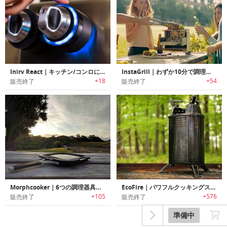
Inirv React｜キッチン/コンロに取り付けて火事を未然に防ぐスマートデバイス「イナーブリアクト」
InstaGrill｜わずか10分で調理可能なコンパクトBBQグリル「インスタグリル」
+18
+54
販売終了
販売終了
Morphcooker｜6つの調理器具に変身するアウトドア電子キャンプストーブ「モーフクッカー」
EcoFire｜パワフルクッキングストーブ「エコファイア」
+105
+576
販売終了
販売終了
準備中