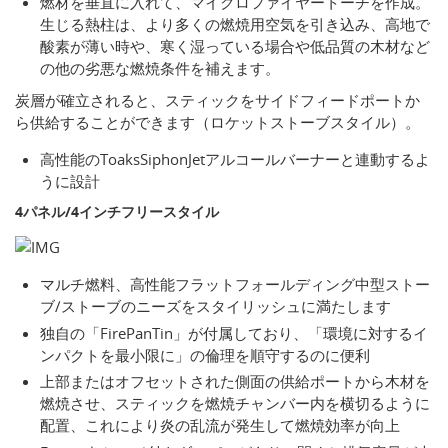
燃材を垂直に入れて、マイクロファイヤートーチを作成。
生じる熱柱は、より多くの燃焼用空気を引き込み、高地で
酸素が薄い時や、寒く湿っている場合や低品質の木材など
の他の劣悪な燃焼条件を補えます。
炭層が確立されると、スティックをサイドフィードポートか
ら供給することができます（ロケットストーブスタイル）。
高性能のToaksSiphonJetアルコールバーナーと連動するよ
うに設計
4パネル/4インチフリースタイル
マルチ燃料、高性能フラットフォールディング中型ストー
ブ/ストーブのニーズをスタイリッシュに満たします
独自の「FirePanTin」が付属しており、「環境に対するイ
ンパクトを最小限に」の倫理を順守するのに便利
上部またはオフセットされた側面の供給ポートから木材を
燃焼させ、スティックを燃焼チャンバー内を横切るように
配置、これにより炎の乱流が発生して燃焼効率が向上