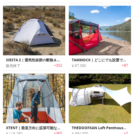
SIESTA 2｜通気性抜群の断熱＆遮光コンパクトテント「シエスタ2」
TAMMOCK｜どこにでも設置できるハンモックテント「タンモック」
+352
+87
販売終了
¥ 97,390
XTENT｜垂直方向に拡張可能なポータブルポップアップテント「エクステント」
THEDOOFKAN Loft Penthouse｜どこにもで建てられる２階建て高級テント
+365
+2
¥ 116,290
¥ 394,000