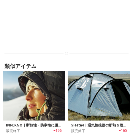
類似アイテム
INFERNO｜断熱性・防寒性に優れたハンモック用カバー「インフェルノ」
Siesta4｜通気性抜群の断熱＆遮光テント「シエスタ４」
+196
+165
販売終了
販売終了