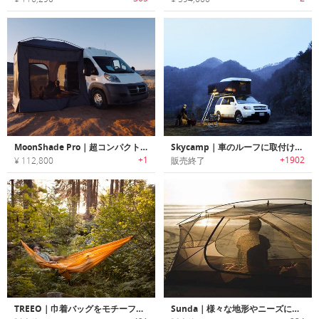
MoonShade Pro｜超コンパクト・どこでも設置できるポータブルオーニングシステム
Skycamp｜車のルーフに取付け可能な折りたたみ式ハードシェルルーフテント「スカイキャンプ」
+1
+1902
¥ 112,800
販売終了
TREEO｜巾着バッグをモチーフにデザインされた3イン1ポータブルハンモック「ツリーオ」
Sunda｜様々な地形やニーズに対応可能な2 in 1ハンモックテント「サンダ」