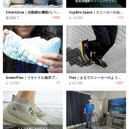
Smartshoe｜自動締め機能/ヒーティング機能搭載スマートスニーカー「スマートシューズ」
SupBro Space｜スニーカーのお手入れに最適な超音波電動クリーニングブラシ「サップブロスペース」
+666
+13
販売終了
¥ 18,690
GreenPlax｜リサイクル海洋プラスチック製のエコスニーカー「グリーンプラックス」
Flex｜まるでスニーカーのような履き心地のビジネスシューズ「フレックス」
+7
+267
¥ 18,090
¥ 43,390