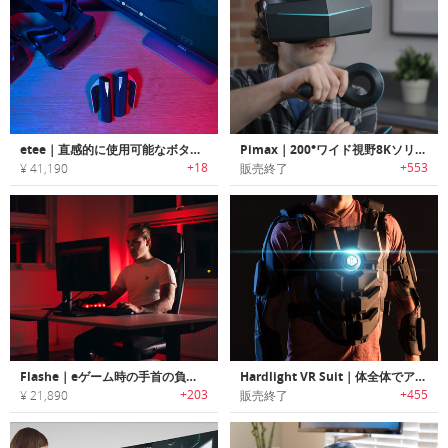
etee｜直感的に使用可能なボタンレスVRコントローラー「イーティー」
Pimax｜200°ワイド視野8KソリューションVRヘッドセット「パイマックス」
+18
+553
¥ 41,190
販売終了
Flashe｜eゲーム時の手首の負担を軽減/パフォーマンスを向上するゲーミングスリーブ「フラシー」
Hardlight VR Suit｜体全体でアクション/触感を体感可能なVRスーツ「ハードライトスーツ」
+203
+455
¥ 21,890
販売終了