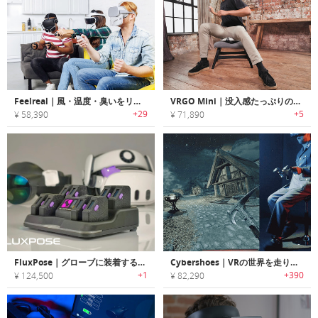
Feelreal｜風・温度・臭いをリアルに体感可能なマルチセンサーVRマスク「フィールリアル」
VRGO Mini｜没入感たっぷりのVRワールドを移動可能なVRシート「ヴィーアールゴーミニ」
+29
+5
¥ 58,390
¥ 71,890
FluxPose｜グローブに装着するだけでVR没入度が上がる高精度トラッキングシステム
Cybershoes｜VRの世界を走り回れるVRシューズ「サイバーシューズ」
+1
+390
¥ 124,500
¥ 82,290