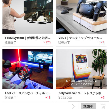
STEM System｜仮想世界と対話する最良の方法
VRGE｜デスクトップ/ウォールマウントで使用可能なVRヘッドセット用充電ドック「VRGE」
+120
+23
販売終了
販売終了
Feel VR｜リアルなバーチャルドライブ体験が可能なVRハンドル/ペダル「フィールVR」
Polycade Sente｜レトロから最新作に対応したアーケードシステム
+18
+6
販売終了
¥ 223,000
準備中