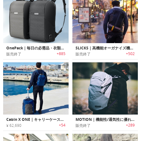
OnePack｜毎日の必需品・衣類・モバイルデバイスのキャリーに便利な19の機能ポケット付きバックパック「ワンパック」
SLICKS｜高機能オーガナイズ機能搭載3WAYトラベルバックパック「スリックス」
+885
+502
販売終了
販売終了
Cabin X ONE｜キャリーケースに早変わりするハイブリッドバックパック「キャビンエックスワン」
MOTION｜機能性/通気性に優れたデザインバックパック「モーション」
+54
+289
¥ 62,690
販売終了