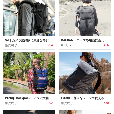
V4｜カメラ愛好家に最適なモジュラー式オーガナイザーを搭載したアドベンチャートラベルバックパック「ブイフォー」
BAMIAN｜ニーズや場面に合わせた調整が可能なMolleシステムバックパック「バミアン」
+294
+466
販売終了
¥ 39,490
Premji Backpack｜アジア文化を伝承する生地を使ったエスニックバックパック「プレムジ」
Errant｜様々なシーンで使えるミニマルデザインEDCバックパック「エラン」
+202
+1680
販売終了
販売終了