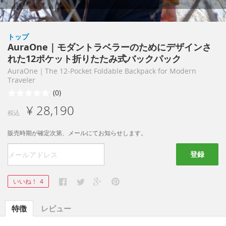
トップ
AuraOne｜モダントラベラーのためにデザインさ
れた12ポケット折りたたみ式バックパック
AuraOne｜The 12-Pocket Foldable Backpack for Modern
Traveler
(0)
¥ 28,190
税込
販売時期が確定次第、メールにてお知らせします。
登録
いいね！
4
特徴
レビュー