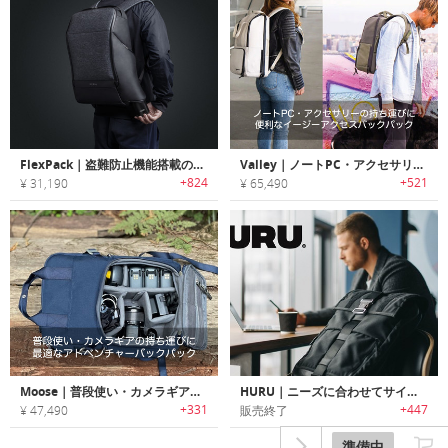
FlexPack｜盗難防止機能搭載の多機能ダッフル/バックパック「フレックスパック」シリーズ
Valley｜ノートPC・アクセサリーの持ち運びに便利なイージーアクセスバックパック「バレー」
+824
+521
¥ 31,190
¥ 65,490
Moose｜普段使い・カメラギアの持ち運びに最適なアドベンチャーバックパック「ムース」
HURU｜ニーズに合わせてサイズ変更可能なタフユースバックパック「フル」
+331
+447
¥ 47,490
販売終了
準備中