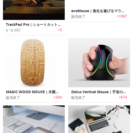
evoMouse｜進化を遂げるマウス「エボマウス」
+1067
販売終了
TrackPad Pro｜ショートカットも操作も思いのままに設定できるWindowsトラックパッド
+3
¥ 16,400
MAGIC WOOD MOUSE｜木製のマウススキン「マジックウッドマウス」
Delux Vertical Mouse｜手首の疲れを軽減する新感覚の縦方向型ワイヤレスマウス「デラックスバーティカルマウス」
+334
+674
販売終了
販売終了