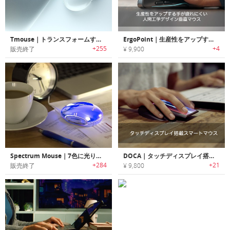
Tmouse｜トランスフォームするマウス「ティーマウス」
ErgoPoint｜生産性をアップする手が疲れにくい人間工学デザイン垂直マウス「エルゴポイント」
+255
+4
販売終了
¥ 9,900
Spectrum Mouse｜7色に光り輝くLEDマウス「スペクトラムマウス」
DOCA｜タッチディスプレイ搭載スマートマウス
+284
+21
販売終了
¥ 9,800