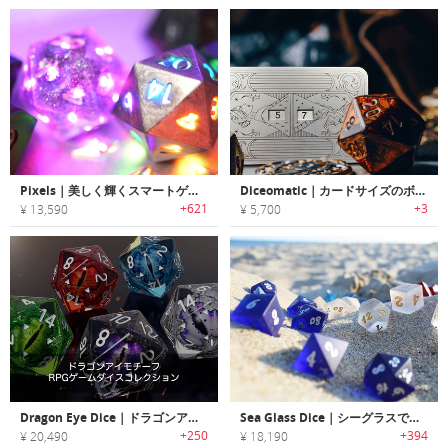
Pixels｜美しく輝くスマートゲーミングダイス「ピクセルズ」
Diceomatic｜カードサイズのボタン式サイコロ
+621
+3
¥ 13,590
¥ 5,700
Dragon Eye Dice｜ドラゴンアイモチーフRPGゲームダイスコレクション「ドラゴンアイダイス」
Sea Glass Dice｜シーグラスで作られたRPGダイスセット「シーグラスダイス」
+250
+394
¥ 20,490
¥ 18,190