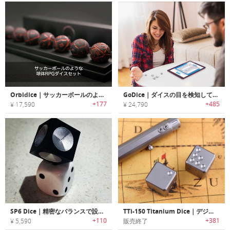
Orbidice｜サッカーボールのような球体RPGダイスセット「オービダイス」
GoDice｜ダイスの目を検知して自動でスコアリングするスマートダイス「Goダイス」
+177
+485
¥ 17,590
¥ 24,790
SP6 Dice｜精密なバランスで設計されたシャープエッジメタルダイス「SP6」
TTi-150 Titanium Dice｜デジタル/チタン/科学技術の精密さを組み合わせたチタニウム製ダイスデスクトイ
+110
+381
¥ 5,590
販売終了