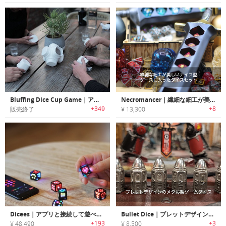
Bluffing Dice Cup Game｜アート作品としても楽しめるダイスゲーム
Necromancer｜繊細な細工が美しいナイフ型ケースに入ったダイスセット「ネクロマンサー」
+349
+8
販売終了
¥ 13,300
Dicees｜アプリと接続して遊べるスマートデジタルダイス「ダイシーズ」
Bullet Dice｜ブレットデザインのメタル製ゲームダイス「ブレットダイス」
+193
+3
¥ 48,490
¥ 8,500