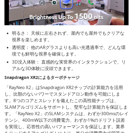
明るさ： 天候に左右されず、屋内でも屋外でもクリアな
視界を楽しめます。
透明度： 他のARグラスよりも高い光透過率で、どんな環
境でも鮮明な視界を確保します。
3D没入体験： 直感的な実世界のインタラクションで、リ
アルな3D体験に没頭できます。
Snapdragon XR2によるターボチャージ
「RayNeo X2」はSnapdragon XR2チップの計算能力を活用
し、比類のないパワーでスタンドアロン動作を可能にしま
す。8つのコアとスレッドを備えたこの高性能チップは、
SLAMアルゴリズムをサポートし、堅牢な計算能力を保証しま
す。「RayNeo X2」のSLAMシステムは、わずか300msのレイ
テンシ、400mW以下の消費電力、わずか1%のドリフト誤差
を実現し、応答性の高いパフォーマンスを保証します。業界
をリードするアルゴリズムにより、半分の消費電力で同等の