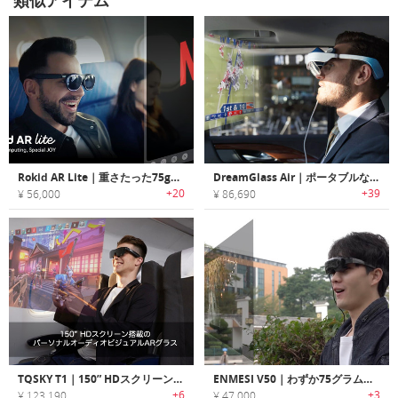
類似アイテム
Rokid AR Lite｜重さたった75gのARスマートグラス
DreamGlass Air｜ポータブルなARプライベートシアターグラス「ドリームグラスエア」
+20
+39
¥ 56,000
¥ 86,690
TQSKY T1｜150” HDスクリーン搭載のパーソナルオーディオビジュアルARグラス
ENMESI V50｜わずか75グラムの超軽量設計で、最大210インチのディスプレイを表示可能なARグラス
+6
+3
¥ 123,190
¥ 47,000