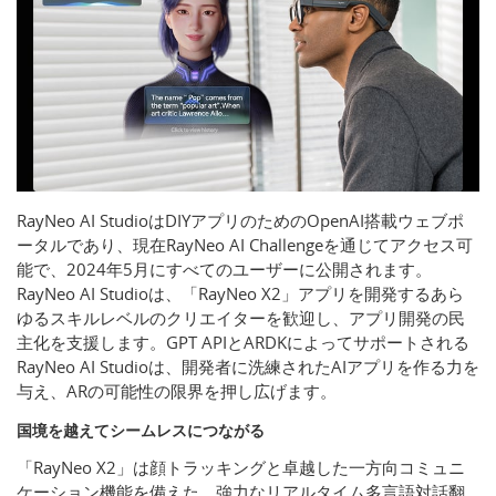
RayNeo AI StudioはDIYアプリのためのOpenAI搭載ウェブポ
ータルであり、現在RayNeo AI Challengeを通じてアクセス可
能で、2024年5月にすべてのユーザーに公開されます。
RayNeo AI Studioは、「RayNeo X2」アプリを開発するあら
ゆるスキルレベルのクリエイターを歓迎し、アプリ開発の民
主化を支援します。GPT APIとARDKによってサポートされる
RayNeo AI Studioは、開発者に洗練されたAIアプリを作る力を
与え、ARの可能性の限界を押し広げます。
国境を越えてシームレスにつながる
「RayNeo X2」は顔トラッキングと卓越した一方向コミュニ
ケーション機能を備えた、強力なリアルタイム多言語対話翻