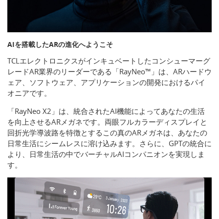
AIを搭載したARの進化へようこそ
TCLエレクトロニクスがインキュベートしたコンシューマーグ
レードAR業界のリーダーである「RayNeo™」は、ARハードウ
ェア、ソフトウェア、アプリケーションの開発におけるパイ
オニアです。
「RayNeo X2」は、統合されたAI機能によってあなたの生活
を向上させるARメガネです。両眼フルカラーディスプレイと
回折光学導波路を特徴とするこの真のARメガネは、あなたの
日常生活にシームレスに溶け込みます。さらに、GPTの統合に
より、日常生活の中でバーチャルAIコンパニオンを実現しま
す。