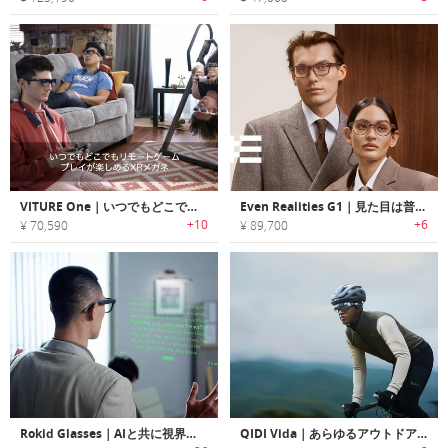
VITURE One｜いつでもどこでもリモートゲームプレイが楽しめるXRメガネ「バーチュアワン」
Even Realities G1｜見た目は普通のメガネ、AI搭載の多機能スマートグラス
+10
+6
¥ 70,590
¥ 89,700
Rokid Glasses｜AIと共に視界を進化。超軽量ARスマートグラス
QIDI Vida｜あらゆるアウトドアアクティビティに役立つARスマートグラス