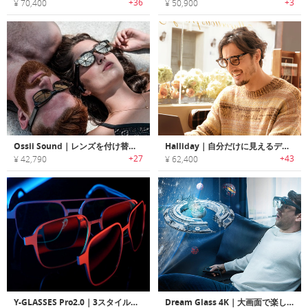
+36
+3
¥ 70,400
¥ 50,900
Ossii Sound｜レンズを付け替え可能な超軽量型骨伝導メガネ「オジー」
Halliday｜自分だけに見えるディスプレイを搭載し、AIがサポートしてくれるスマートグラス
+27
+43
¥ 42,790
¥ 62,400
Y-GLASSES Pro2.0｜3スタイル対応・AI翻訳搭載・Hi-Fi高音質、スタイルを自在にサポートする多機能スマートグラス
Dream Glass 4K｜大画面で楽しめるポータブルARエンターテインメントヘッドセット「ドリームグラス」