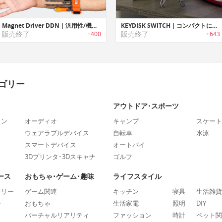
Magnet Driver DDN｜汎用性/機能性に優れたコンパクトなDIYツールセット「マグネットドライバーDDN」
KEYDISK SWITCH｜コンパクトに鍵を持ち運べるキーオーガナイザー「キーディスクスイッチ」
販売終了
販売終了
+400
+643
ゴリー
アウトドア･スポーツ
ォン
オーディオ
キャンプ
スケート
ウェアラブルデバイス
自転車
水泳
スマートデバイス
オートバイ
3Dプリンタ･3Dスキャナ
ゴルフ
ース
おもちゃ･ゲーム･趣味
ライフスタイル
ナリー
ゲーム関連
キッチン
寝具
生活雑貨
ー
おもちゃ
生活家電
照明
DIY
バーチャルリアリティ
ファッション
時計
ペット関