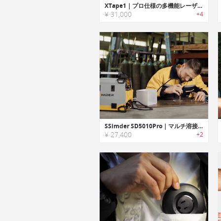
XTape1｜プロ仕様の多機能レーザー距離計
¥ 31,000
+4
SSimder SD5010Pro｜マルチ溶接機、ホットステープラーとはんだこてが融合したデバイス
¥ 27,400
+2