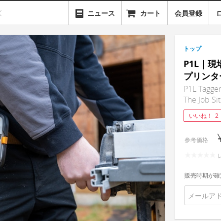
ニュース
カート
会員登録
トップ
P1L｜
プリンタ
P1L Tagger
The Job Si
いいね！
2
参考価格
販売時期が確