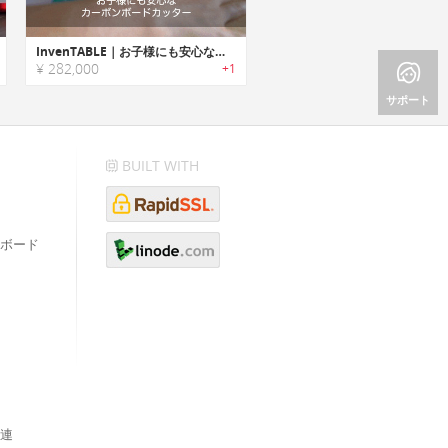
InvenTABLE｜お子様にも安心なカーボンボードカッター
¥ 282,000
+1
サポート
BUILT WITH
ボード
連