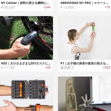
M1 Caliber｜材料の長さを瞬時に測れるDIYメジャー「M1キャリバー」
ARROWMAX M1 PRO｜スマートモーションコントロール搭載の電動スクリュードライバー
¥ 38,290
¥ 12,600
+244
+19
NEX｜大小さまざまなDIYタスクに対応するスマートコントロール電動ドライバー「ネックスL1」
P1｜お子様の身長や家具の長さを瞬時に計測可能なレーザー式スマートメジャー「ピーワン」
¥ 11,790
販売終了
+95
+533