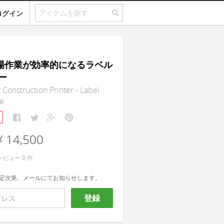
ログイン
現場作業が効率的になるラベル
ー
 Construction Printer - Label
te
¥ 14,500
レビュー
0
件
定次第、メールにてお知らせします。
登録