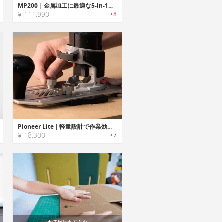
MP200｜金属加工に最適な5-in-1溶接プラズマカッター
¥ 111,990
+8
Pioneer Lite｜軽量設計で作業効率を高めるパイオニア用アタッチメント
¥ 18,300
+7