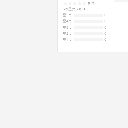
(0件)
5つ星のうち 0.0
星5つ
0
星4つ
0
星3つ
0
星2つ
0
星1つ
0