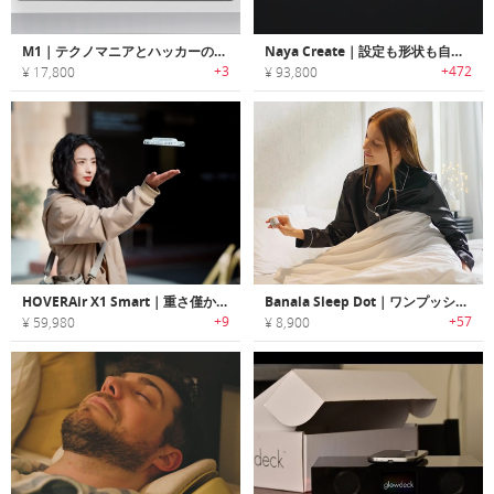
M1｜テクノマニアとハッカーのためのコンパクトなマルチツール
Naya Create｜設定も形状も自由自在！直感的操作可能な分割式キーボード
+3
+472
¥ 17,800
¥ 93,800
HOVERAir X1 Smart｜重さ僅か99g！多彩なフライトモードを備えたカメラドローン
Banala Sleep Dot｜ワンプッシュでより早くより深く眠れる睡眠用ガジェット
+9
+57
¥ 59,980
¥ 8,900