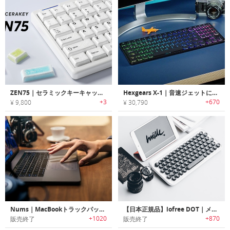
ZEN75｜セラミックキーキャップのロープロファイルキーボード
Hexgears X-1｜音速ジェットにインスパイアされた軽量/薄型メカニカルキーボード「X-1」
+3
+670
¥ 9,800
¥ 30,790
Nums｜MacBookトラックパッドをナンバーキーボードに変身させる厚さ1mmの超薄型ガラスフィルム「ナム」
【日本正規品】lofree DOT｜メカニカルキーボードにインスパイアされたワイヤレスキーボード「ロフリー ドット」
+1020
+870
販売終了
販売終了