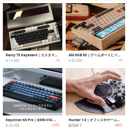
Rainy 75 Keyboard｜カスタマイザブルメカニカルキーボード
AM RGB 65｜ゲームボーイにインスパイアされたメカニカルキーボード
+3
+5
¥ 14,400
¥ 62,800
Keychron K6 Pro｜QMK/VIA ワイヤレスカスタムメカニカルキーボード
Hunter 1.0｜オフィスやゲームに最適なプログラマブルメカニカルキーパッド「ハンター1.0」
+375
+923
¥ 25,490
販売終了