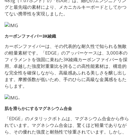
485g（1.07ポンド）の「EDGE」は、細心のエンジニアリン
グと最先端の素材により、メカニカルキーボードとしてかつ
てない携帯性を実現しました。
カーボンファイバー3K綾織
カーボンファイバーは、その代表的な耐久性で知られる無敵
の軽量素材です。「EDGE」のアッパーケースは、3,000本の
フィラメントを強固に束ねた3K綾織カーボンファイバーを採
用。卓越した強度対重量比を誇るこの高性能素材は、構造的
な完全性を確保しながら、高級感あふれる美しさを醸し出し
ます。摩擦係数が低いため、手のひらに高級な金属感をもた
らします。
。
肌を滑らかにするマグネシウム合金
「EDGE」のメタリックボトムは、マグネシウム合金から作ら
れています。マグネシウム合金は、驚くほど軽量でありなが
ら、その優れた強度と耐熱性で珍重されています。しかし、