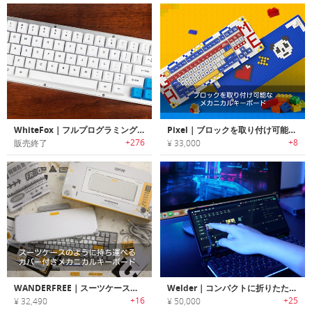
WhiteFox｜フルプログラミング可能なアルミフレームメカニカルキーボード「ホワイトフォックス」
Pixel｜ブロックを取り付け可能なメカニカルキーボード「ピクセル」
+276
+8
販売終了
¥ 33,000
WANDERFREE｜スーツケースのように持ち運べるカバー付きメカニカルキーボード「ワンダーフリー」
Welder｜コンパクトに折りたたんで使えるタッチスクリーン付きメカニカルキーボード
+16
+25
¥ 32,490
¥ 50,000