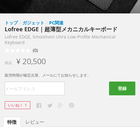
トップ
/
ガジェット
/
PC関連
Lofree EDGE｜超薄型メカニカルキーボード
Lofree EDGE, Smoothest Ultra Low-Profile Mechanical
Keyboard
(0)
¥ 20,500
税込
販売時期が確定次第、メールにてお知らせします。
登録
いいね！
1
特徴
レビュー