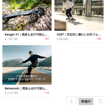
Ranger X1｜悪路も走行可能な全地形対応型電動スケートボード 「レンジャーX1」
H20T｜安定性に優れた女性でも簡単に乗れるお手軽eスケートボード 「H20T」
+67
+40
¥ 150,190
¥ 89,490
Behemoth｜悪路も走行可能なバランス性に優れた全地形オフロードeスケートボード「ベヒモス」
+22
¥ 214,790
準備中