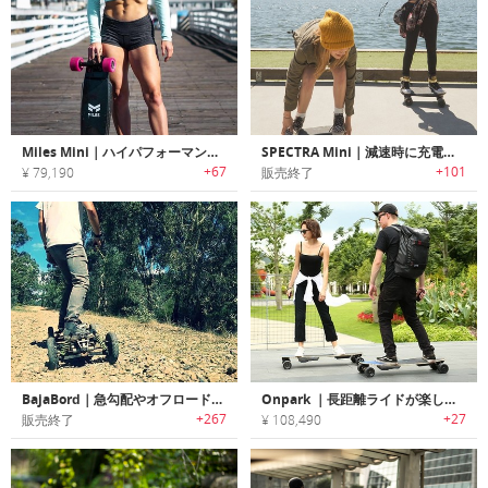
Miles Mini｜ハイパフォーマンスパワフルeスケートボード「マイルズ」
SPECTRA Mini｜減速時に充電するポータブル電動スケートボード「スペクトラミニ」
+67
+101
¥ 79,190
販売終了
BajaBord｜急勾配やオフロードでも走行可能なハイパワーモーター搭載電動スケートボード「バジャボード」
Onpark ｜長距離ライドが楽しめるデュアルブラシレスハブモーター搭載パワフルEスケートボード「ファインド3」
+267
+27
販売終了
¥ 108,490