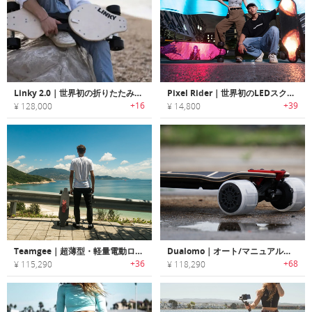
Linky 2.0｜世界初の折りたたみ式電動ロングボード
Pixel Rider｜世界初のLEDスクリーン付き電動スケートボード
+16
+39
¥ 128,000
¥ 14,800
Teamgee｜超薄型・軽量電動ロングスケートボード「ティームジー」
Dualomo｜オート/マニュアルライドが楽しめるハイブリッド電動スケートボード「デュアロモ」
+36
+68
¥ 115,290
¥ 118,290