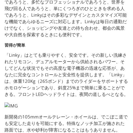
であろうと、多忙なプロフェッショナルであろうと、世界を
飛び回る人であろうと、単にくつろぎのひとときを求める人
であろうと、Linkyはその多彩なデザインとカスタマイズ可能
な機能であらゆるニーズに対応します。Linkyは毎日の通勤だ
けでなく、ショッピングや友達との待ち合わせ、都会の風景
や大自然を探索するときにも便利です。
習得が簡単
「Linky」はとても乗りやすく、安全です。その新しい洗練さ
れたリモコン、デュアルモーターから供給されるパワー、そ
してどんな状況でもその高度な電子機器の迅速な応答が、あ
なたに完全なコントロールと安全性を提供します。「Linky」
は、体重120Kg（265ポンド）までのライダーをサポートする
ホモロゲーションであり、斜度25%まで簡単に乗ることがで
きる。フロントLEDヘッドライトは、夜間の道しるべとなる。
新開発の105mmオールテレーン・ホイールは、でこぼこ道で
も安定した走りを可能にする。特殊なノッチ加工が施された
路面では、水や砂利が障害になることはもうありません。