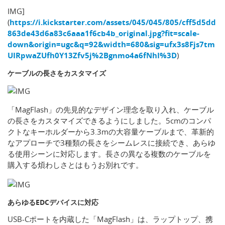
IMG]
(
https://i.kickstarter.com/assets/045/045/805/cff5d5dd
863de43d6a83c6aaa1f6cb4b_original.jpg?fit=scale-
down&origin=ugc&q=92&width=680&sig=ufx3s8Fjs7tm
UIRpwaZUfh0Y13Zfv5j%2Bgnmo4a6fNhI%3D
)
ケーブルの長さをカスタマイズ
「MagFlash」の先見的なデザイン理念を取り入れ、ケーブル
の長さをカスタマイズできるようにしました。5cmのコンパ
クトなキーホルダーから3.3mの大容量ケーブルまで、革新的
なアプローチで3種類の長さをシームレスに接続でき、あらゆ
る使用シーンに対応します。長さの異なる複数のケーブルを
購入する煩わしさとはもうお別れです。
あらゆるEDCデバイスに対応
USB-Cポートを内蔵した「MagFlash」は、ラップトップ、携