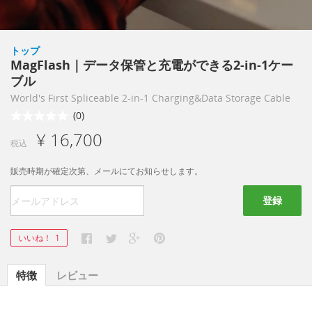
トップ
MagFlash｜データ保管と充電ができる2-in-1ケー
ブル
World's First Spliceable 2-in-1 Charging&Data Storage Cable
(0)
¥ 16,700
税込
販売時期が確定次第、メールにてお知らせします。
登録
いいね！
1
特徴
レビュー