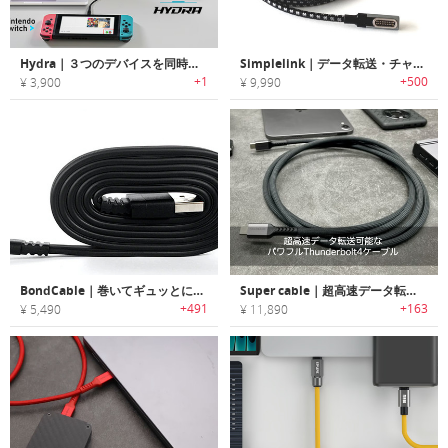
Hydra｜３つのデバイスを同時に高速充電できるUSB-Cケーブル
Simplelink｜データ転送・チャージも行える双方向マグネット4KHDMIケーブル「シンプルリンク」
+1
+500
¥ 3,900
¥ 9,990
BondCable｜巻いてギュッとにぎると形状をキープする充電ケーブル「ボンドケーブル」
Super cable｜超高速データ転送可能なパワフルThunderbolt4ケーブル「スーパーケーブル」
+491
+163
¥ 5,490
¥ 11,890