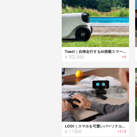
Toadi｜自律走行するAI搭載スマート芝刈り/草刈りロボット「トーディ」
¥ 502,990
+4
LOOI｜スマホを可愛いパーソナルアシスタントに変身させるロボット
¥ 17,800
+113