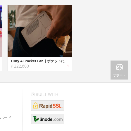
Tiiny AI Pocket Lab｜ポケットに収まるAIスーパーコンピューター
¥ 222,600
+1
サポート
BUILT WITH
ボード