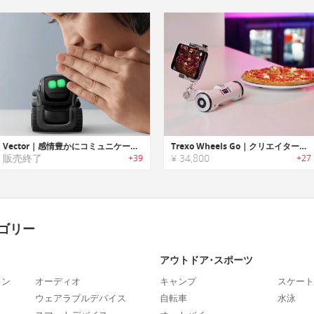
Vector｜感情豊かにコミュニケーション可能なホームロボット「ベクター」
Trexo Wheels Go｜クリエイター向けAI搭載の撮影特化型スマホリグ
販売終了
¥ 34,800
+39
+27
ゴリー
アウトドア･スポーツ
ォン
オーディオ
キャンプ
スケート
ウェアラブルデバイス
自転車
水泳