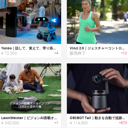
Yonbo｜話して、覚えて、寄り添う。記憶力付き感情表現ロボット
Vinci 2.0｜ジェスチャーコントロール/AI搭載スポーツイヤホン「ヴィンチ2.0」
¥ 72,300
販売終了
+4
+12
LawnMeister｜ビジョンAI搭載オールインワンロボット芝刈り機「ローンマイスター」
OBSBOT Tail｜動きを自動で追跡・録画・キャプチャする自動ディレクターAIカメラ「オブズボットテイル」
¥ 340,000
¥ 114,990
+1
+673