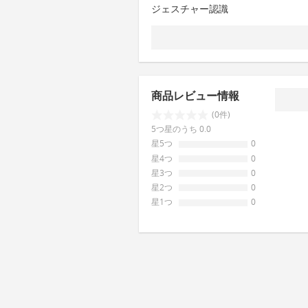
ジェスチャー認識
商品レビュー情報
(0件)
5つ星のうち 0.0
星5つ
0
星4つ
0
星3つ
0
星2つ
0
星1つ
0