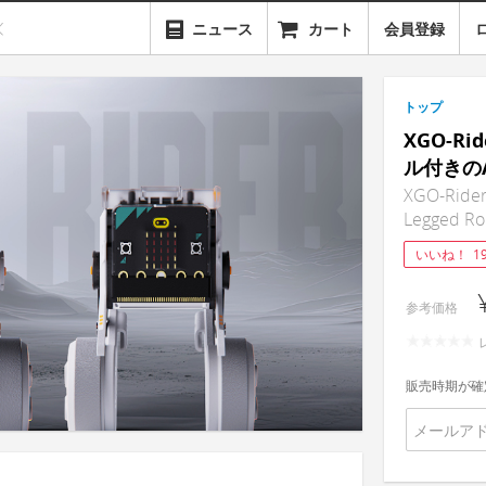
ニュース
カート
会員登録
トップ
XGO-R
ル付きの
XGO-Rider,
Legged Rob
いいね！
1
参考価格
販売時期が確