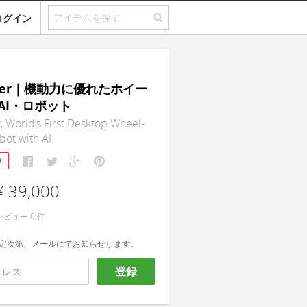
ログイン
ider｜機動力に優れたホイー
AI・ロボット
 World’s First Desktop Wheel-
ot with AI
9
¥ 39,000
レビュー
0
件
定次第、メールにてお知らせします。
登録