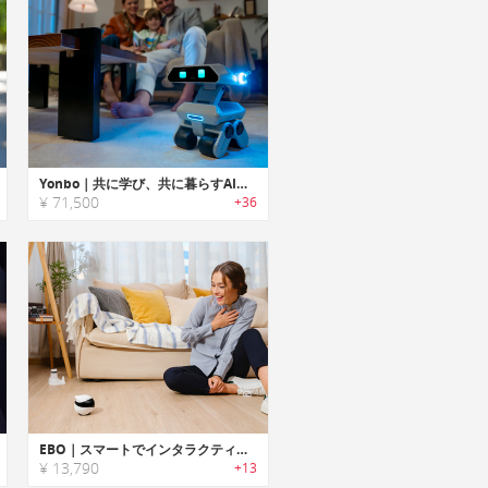
Yonbo｜共に学び、共に暮らすAIロボット
¥ 71,500
+36
EBO｜スマートでインタラクティブなファミリーコンパニオンロボット「エボ」
¥ 13,790
+13