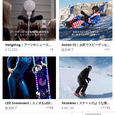
Hedgehog｜ブーツやシューズを同時に乾かせる オールインワンドライヤー「ヘッジホッグ」
Assled V2｜お尻でスピーディな滑りが楽しめるウェアラブル雪ソリ「アスレッド」
+5
+11
¥ 32,000
販売終了
LED Snowboard｜スノボをLEDでデコレート「LEDスノーボード」
Skiskates｜スケートのような滑走が楽しめるミニスキー「スキースケート」
+168
+1133
販売終了
¥ 69,190