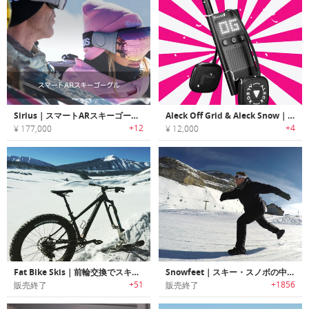
Sirius｜スマートARスキーゴーグル
Aleck Off Grid & Aleck Snow｜どんなに離れても友達と繋がったまま会話や音楽を楽しめるデバイス
+12
+4
¥ 177,000
¥ 12,000
Fat Bike Skis｜前輪交換でスキーライド可能なバイク用スキー板「ファットバイクスキー」
Snowfeet｜スキー・スノボの中間のような滑走が楽しめる「スノーフィート」
+51
+1856
販売終了
販売終了