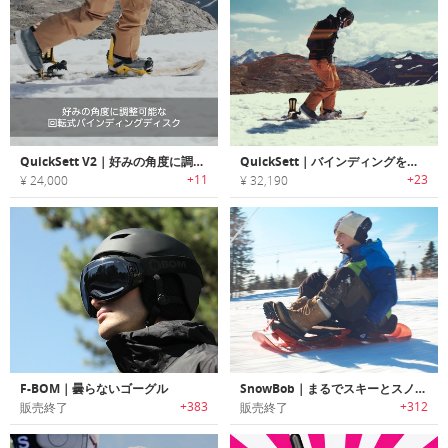
QuickSett V2｜好みの角度に調整可能な回転式バインディングディスク
QuickSett｜バインディングを回転して膝への負担を低減するスノーボードパーツ「クイックセット」
+11
+23
¥ 24,000
¥ 32,190
F-BOM｜曇らないゴーグル
SnowBob｜まるでスキーとスノボが合体したような直感的にコントロール可能なソリ「スノーボブ」
+383
+312
販売終了
販売終了