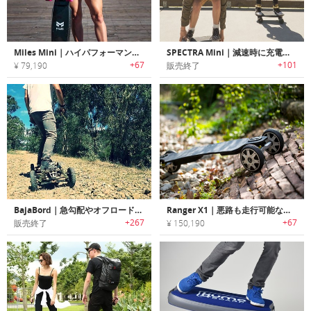
Miles Mini｜ハイパフォーマンスパワフルeスケートボード「マイルズ」
SPECTRA Mini｜減速時に充電するポータブル電動スケートボード「スペクトラミニ」
+67
+101
¥ 79,190
販売終了
BajaBord｜急勾配やオフロードでも走行可能なハイパワーモーター搭載電動スケートボード「バジャボード」
Ranger X1｜悪路も走行可能な全地形対応型電動スケートボード 「レンジャーX1」
+267
+67
販売終了
¥ 150,190