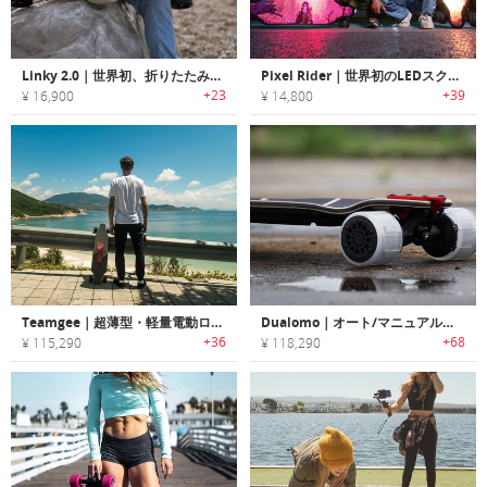
Linky 2.0｜世界初、折りたたみ可能な電動ロングボード
Pixel Rider｜世界初のLEDスクリーン付き電動スケートボード
+23
+39
¥ 16,900
¥ 14,800
Teamgee｜超薄型・軽量電動ロングスケートボード「ティームジー」
Dualomo｜オート/マニュアルライドが楽しめるハイブリッド電動スケートボード「デュアロモ」
+36
+68
¥ 115,290
¥ 118,290