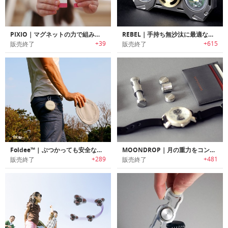
PIXIO｜マグネットの力で組み立てるピクセルアートブロック「ピクシオ」
REBEL｜手持ち無沙汰に最適なハンドスピナー搭載フラッシュライト「レベル」
+39
+615
販売終了
販売終了
Foldee™ | ぶつかっても安全な新感覚のコンパクトフリスビー「ホールディー」
MOONDROP｜月の重力をコンセプトにデザインされた手持ち無沙汰解消に最適なデスクトイ「ムーンドロップ」
+289
+481
販売終了
販売終了