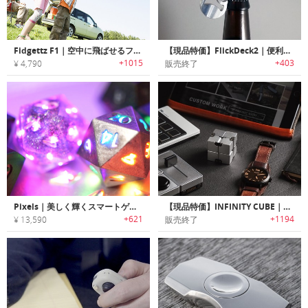
Fidgettz F1｜空中に飛ばせるフィジェットスピナー「フィジェッツF1」
【現品特価】FlickDeck2｜便利なボトルオープナー付きステンレススチール製フィジットスピナー「フリックデック2」
+1015
+403
¥ 4,790
販売終了
Pixels｜美しく輝くスマートゲーミングダイス「ピクセルズ」
【現品特価】INFINITY CUBE｜スタイリッシュに手持ち無沙汰を解消するラグジュアリーフィジィットキューブ「インフィニティキューブ」
+621
+1194
¥ 13,590
販売終了