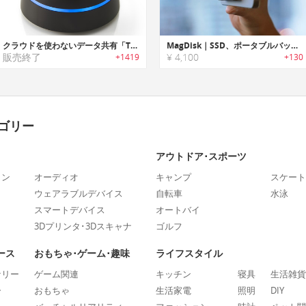
クラウドを使わないデータ共有「Transporter Sync」
MagDisk｜SSD、ポータブルバッテリーとハブのオールインワンデバイス
販売終了
¥ 4,100
+1419
+130
ゴリー
アウトドア･スポーツ
ォン
オーディオ
キャンプ
スケート
ウェアラブルデバイス
自転車
水泳
スマートデバイス
オートバイ
3Dプリンタ･3Dスキャナ
ゴルフ
ース
おもちゃ･ゲーム･趣味
ライフスタイル
ナリー
ゲーム関連
キッチン
寝具
生活雑貨
ー
おもちゃ
生活家電
照明
DIY