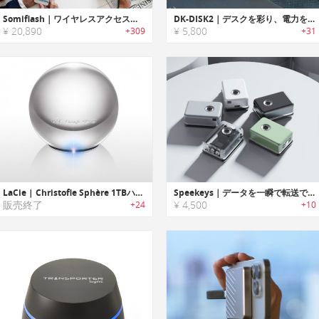
Somiflash｜ワイヤレスアクセスできるスマートフラッシュドライブ「ソーミフラッシュ」
DK-DISK2｜デスクを彩り、電力を供給。RGBライト搭載充電ハブ
¥ 20,890
¥ 5,800
+309
+31
LaCie | Christofle Sphère 1TBハードドライブ
Speekeys｜データを一瞬で転送できる2TBストレージのSSD
販売終了
¥ 4,500
+24
+10