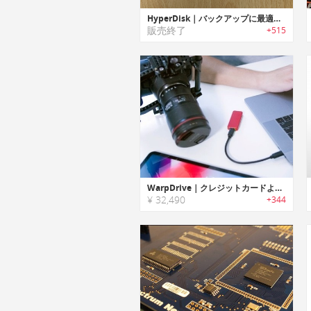
HyperDisk｜バックアップに最適な超小型・超高速ポータブルSSD「ハイパーディスク」
販売終了
+515
WarpDrive｜クレジットカードよりも小型の高速・ポータブルSSD「ワープドライブ」
¥ 32,490
+344