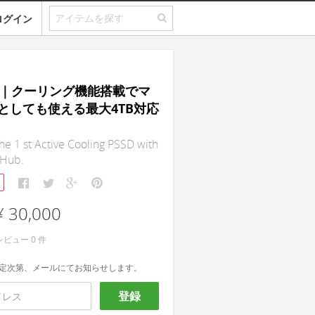
ログイン
Pro｜クーリング機能搭載でマ
としても使える最大4TB対応
The 1 st Active Cooling PSSD with
 Hub.
¥ 30,000
レビュー
0
件
定次第、メールにてお知らせします。
登録