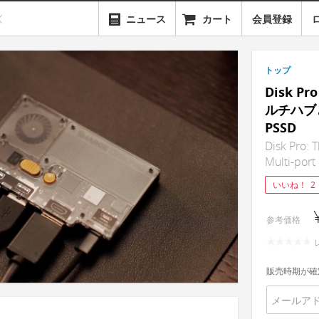
ニュース
カート
会員登録
トップ
Disk 
ルチハブ
PSSD
Disk Pro: 
Multi-port
いいね！
2
参考価格
販売時期が確