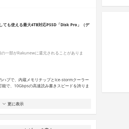
使える最大4TB対応PSSD「Disk Pro」（デ
の一部がRakunewに還元されることがありま
ズのハブで、内蔵メモリチップとIce-stormクーラー
可能で、10Gbpsの高速読み書きスピードを誇りま
更に表示