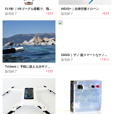
FLYBi ｜VRゴーグル搭載で、飛ぶ鳥の視点を味わえるドローン「フライバイ」
HEXO+｜自律空撮ドローン
+503
+633
販売終了
販売終了
ZANO | ザノ 超スマートなナノ・ドローン
+1912
販売終了
Trident｜ 手軽に扱える水中ドローン「トライデント」
+555
販売終了