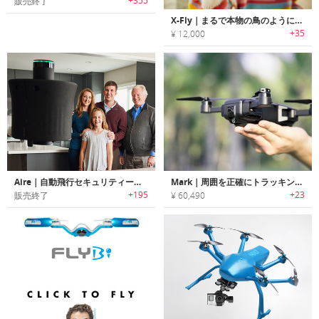
+355
販売終了
X-Fly｜まるで本物の鳥のように飛ぶドローン
+35
¥ 12,000
Aire｜自動飛行セキュリティードローン「エアー」
Mark｜周囲を正確にトラッキングする視覚慣性オドメトリ技術搭載ドローン「マーク」
+195
+23
販売終了
¥ 60,490