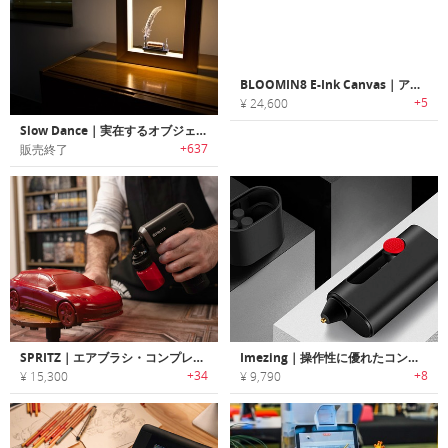
BLOOMIN8 E-Ink Canvas｜アナログの絵画のように見える、コードレスEインクスマートキャンバス
+5
¥ 24,600
Slow Dance｜実在するオブジェクトをスローモーションで表示するピクチャーフレーム「スローダンス」
+637
販売終了
SPRITZ｜エアブラシ・コンプレッサーとしても使えるスプレーガン
Imezing｜操作性に優れたコンパクトなコードレスホットグルーペン「アイメージング」
+34
+8
¥ 15,300
¥ 9,790