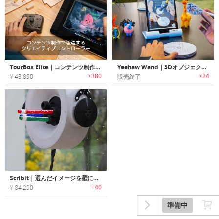
TourBox Elite｜コンテンツ制作で活躍するクリエイティブコントローラー「ツアーボックスエリート」
Yeehaw Wand｜3Dオブジェクトを仮想空間で作成するプリントブラシ「ワンド」
+380
+24
¥ 43,890
販売終了
Scribit｜選んだイメージを壁に描くライティングロボット「スクリビット」
+40
¥ 84,290
準備中