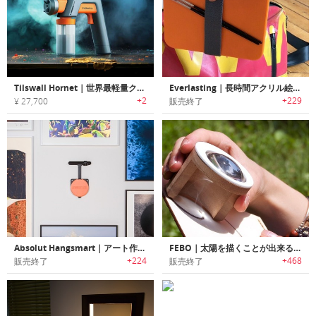
Tilswall Hornet｜世界最軽量クラスのコードレススプレーガンで、DIY塗装の常識を変えるツール
Everlasting｜長時間アクリル絵の具を乾燥させないミニウェットパレット「エバーラスティング」
+2
+229
¥ 27,700
販売終了
Absolut Hangsmart｜アート作品をツールやメジャー不要で簡単にディスプレイ可能なウォールマウントデバイス「アブソルートハングスマート」
FEBO｜太陽を描くことが出来るユニークなデバイス「フェボ」
+224
+468
販売終了
販売終了