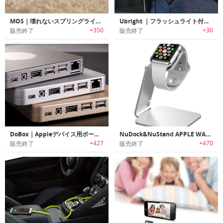
MOS｜壊れないスプリングライトニングケーブル「モス」
Ubright ｜フラッシュライト付き5000mAhポータブルチャージャー 「ユーブライト」
+350
+30
販売終了
販売終了
DoBox｜Appleデバイス用ポータブルワイヤレスドック「ドゥボックス」
NuDock&NuStand APPLE WATCH DOCK ｜Phone & Apple Watch用ポータブル充電ドック
+427
+470
販売終了
販売終了