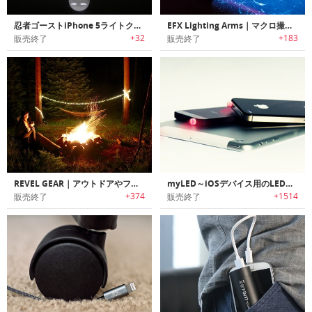
忍者ゴーストiPhone 5ライトクリップ
EFX Lighting Arms｜マクロ撮影に最適な写真撮影用照明アームシステム「EFXライトニングアームエス」
+32
+183
販売終了
販売終了
REVEL GEAR｜アウトドアやフェスに最適なポータブルLEDロープライト「レベルギア」
myLED～iOSデバイス用のLED通知ライト
+374
+1514
販売終了
販売終了