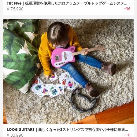
Tilt Five｜拡張現実を使用したホログラムテーブルトップゲームシステム「ティルトファイブ」
¥ 76,990
+36
LOOG GUITARS｜新しくなった3ストリングスで初心者やお子様に最適なギター「ルーグ」
¥ 33,990
+10