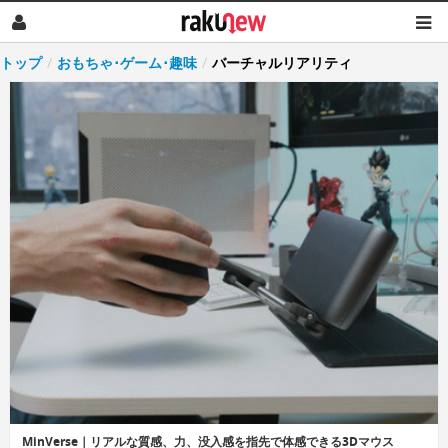
トップ
/
おもちゃ･ゲーム･趣味
/
バーチャルリアリティ
MinVerse｜リアルな質感、力、没入感を指先で体感できる3Dマウス