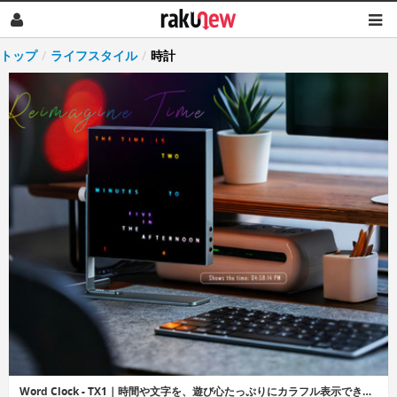
トップ
/
ライフスタイル
/
時計
Word Clock - TX1｜時間や文字を、遊び心たっぷりにカラフル表示できるデジタルキャンバス