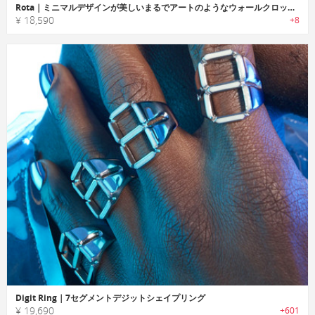
Rota｜ミニマルデザインが美しいまるでアートのようなウォールクロック「ロタ」
¥ 18,590
+8
Digit Ring｜7セグメントデジットシェイプリング
¥ 19,690
+601