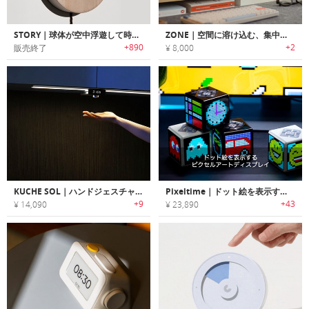
STORY｜球体が空中浮遊して時間をお知らせするタイムピース「ストーリー」
ZONE｜空間に溶け込む、集中力アップタイマー
+890
+2
販売終了
¥ 8,000
KUCHE SOL｜ハンドジェスチャーでコントロール可能なキッチンタイマー付きスマートライト
Pixeltime｜ドット絵を表示するピクセルアートディスプレイ「ピクセルタイム」
+9
+43
¥ 14,090
¥ 23,890