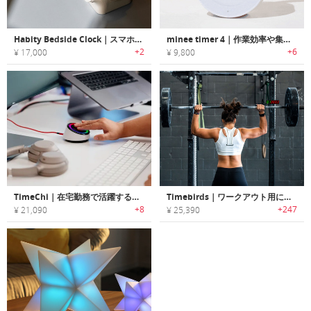
Habity Bedside Clock｜スマホ不要で使えるシンプル操作のアラーム
minee timer 4｜作業効率や集中力を向上するポモドーロタイマー
+2
+6
¥ 17,000
¥ 9,800
TimeChi｜在宅勤務で活躍する物理的・デジタル的な注意散漫をブロックする生産性向上ツール「タイムチー」
Timebirds｜ワークアウト用に設計されたポータブルタイマー「タイムバード」
+8
+247
¥ 21,090
¥ 25,390