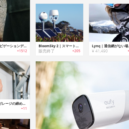
Beeline Moto｜バイカー向けコンパス型ナビゲーションデバイス「ビーラインMoto」
BloomSky 2｜スマートウェザーカメラステーション「ブルームスカイ2」
Lynq｜通信網がない場所でも
販売終了
¥ 41,490
+1512
+205
Roost｜ガレージの締め忘れを防止するスマートガレージドアセンサー「ルースト」
+11