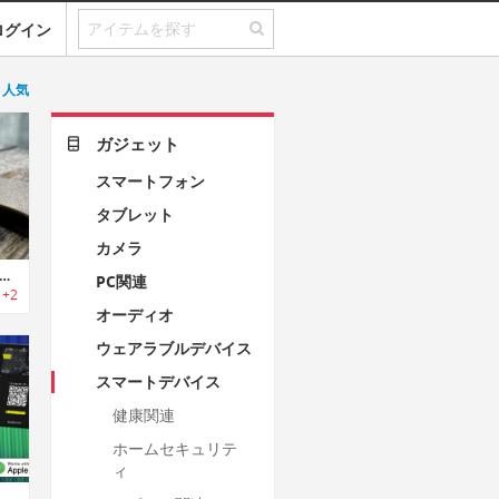
ログイン
人気
ガジェット
スマートフォン
タブレット
カメラ
toTag｜カスタマイズ可能なEインク搭載スマートトラッカー
PC関連
+2
オーディオ
ウェアラブルデバイス
スマートデバイス
健康関連
ホームセキュリテ
ィ
rd Pro & AirNotch Pro｜iPhoneとAndroidに互換性あるトラッカー