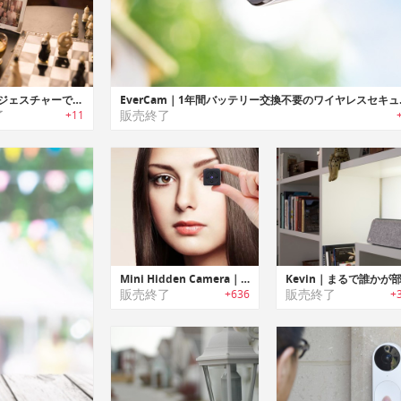
Swipe｜ジェスチャーで照明や電子デバイスが操作可能な高精度センサー「スワイプ」
EverCam｜
了
販売終了
+11
Mini Hidden Camera｜まるでスパイカメラのように撮影可能な超小型カメラ
販売終了
販売終了
+636
+