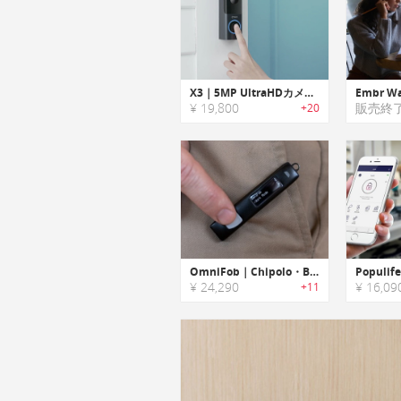
X3｜5MP UltraHDカメラ搭載のレーダーモーションセンサードアベル「X3」
¥ 19,800
販売終
+20
OmniFob｜Chipolo・BLEロケーター搭載オールインワンスマートキーフォブ「オムニフォブ」
¥ 24,290
¥ 16,09
+11