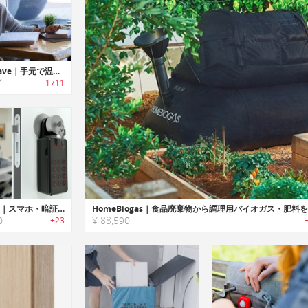
Embr Wave｜手元で温度を調整可能なリストバンド「エンバーウェーブ」
了
+1711
Populife｜スマホ・暗証番号でオープン可能なスマートキーボックス「ポピュライフ」
0
¥ 88,590
+23