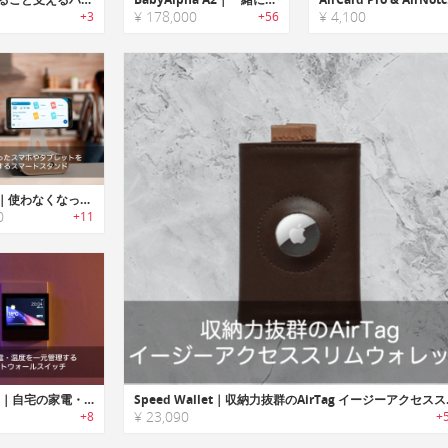
¥ 178,000
¥ 4,100
+3
+56
Adriano｜使わなくなったスマホやタブレットを再利用するスマートスタンド「アドリアーノ」
0
+11
NSPanel｜自宅の家電・温度を一元管理するスマートウォールスイッチ「NSPパネル」
Speed Wa
¥ 23,090
+8
+