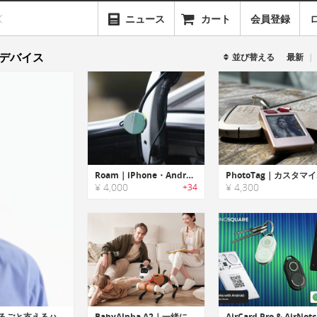
ニュース
カート
会員登録
デバイス
並び替える
最新
Roam｜iPhone・Android対応スマートトラッカー
Pho
¥ 4,000
¥ 4,300
+34
P101｜あなたの毎日を手のひらで。人生まるごと支えるハンドヘルドAIデバイス
BabyAlpha A2｜一緒に遊んだりご自宅を守ってくれるスマートペットロボット
AirCa