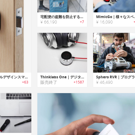
宅配便の盗難を防止する折りたたみ式パッケージデリバリーボックス「iDoorBox（アイドアボックス」
MimicGo｜様々なスペース・アイテム
¥ 66,190
¥ 16,090
+7
FIDO｜ドアに簡単に取り付け可能なミニマルデザインスマートロック「フィドー」
Thinklabs One｜デジタル聴診器
販売終了
¥ 46,490
+63
+1587