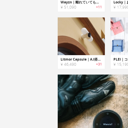
Wayzn｜離れていてもペットの為にドアを開けられる自動ドアシステム「ウェイズン」
¥ 51,090
¥ 17,99
+11
Litmor Capsule｜A.I搭載の180°セキュリティカメラ「リットモーカプセル」
¥ 46,490
¥ 15,19
+31