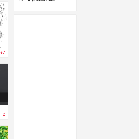
TagVault｜AppleAirTag用のウォータープルーフケース
097
ker｜軽量コンパクトなSteamVR対応トラッカー
+2