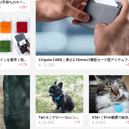
Locky｜お手持ちのキーに取付けるスマートキーオーバーレイ「ロッキー」
0
+287
PLEI｜コインを素早く取り出せるアイテムトラッカー付きクイックアクセスウォレット「プレイ」
Chipolo CARD｜厚さ2.1
0
¥ 13,290
+173
+
Tail it｜グローバルレンジで利用可能なGPSトラッカー「テイルイット」
XY4+｜91m範
¥ 26,690
¥ 9,990
+17
+