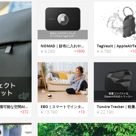
NOMAD｜財布に入れやすいクレカサイズのAirTagホルダー
¥ 9,290
¥ 4,790
+1600
+1
OAK-D-Lite｜人間のようにオブジェクト認識可能な空間AIキット「オークDライト」
EBO｜スマートでインタラクティブなファミリーコンパニオンロボット「エボ」
Tundra Trac
¥ 13,790
¥ 22,190
+372
+13